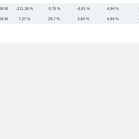
38 M
-121,38 %
-5,76 %
-6,81 %
4,94 %
56 M
7,37 %
28,7 %
5,84 %
4,94 %