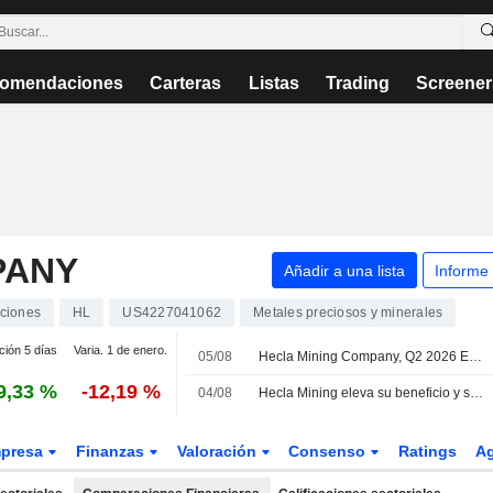
omendaciones
Carteras
Listas
Trading
Screener
PANY
Añadir a una lista
Informe
ciones
HL
US4227041062
Metales preciosos y minerales
ción 5 días
Varia. 1 de enero.
05/08
Hecla Mining Company, Q2 2026 Earnings Call, Aug 05, 2026
9,33 %
-12,19 %
04/08
Hecla Mining eleva su beneficio y sus ingresos en el segundo trimestre
presa
Finanzas
Valoración
Consenso
Ratings
A