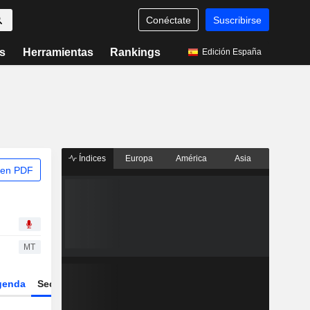
Conéctate
Suscribirse
s
Herramientas
Rankings
Edición España
Índices
Europa
América
Asia
 en PDF
MT
genda
Sector
Derivados
ETFs