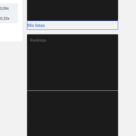
0,09x
-0,33x
Mis listas
Rankings