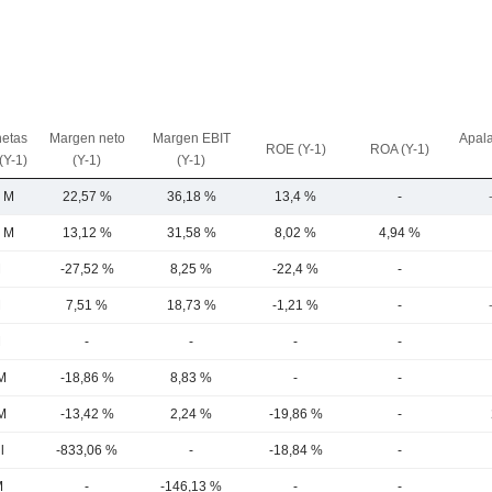
netas
Margen neto
Margen EBIT
Apal
ROE (Y-1)
ROA (Y-1)
(Y-1)
(Y-1)
(Y-1)
2 M
22,57 %
36,18 %
13,4 %
-
9 M
13,12 %
31,58 %
8,02 %
4,94 %
M
-27,52 %
8,25 %
-22,4 %
-
M
7,51 %
18,73 %
-1,21 %
-
M
-
-
-
-
M
-18,86 %
8,83 %
-
-
M
-13,42 %
2,24 %
-19,86 %
-
l
-833,06 %
-
-18,84 %
-
M
-
-146,13 %
-
-