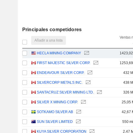
Principales competidores
Ventas 
Añadir a una lista
HECLA MINING COMPANY
1423,0
FIRST MAJESTIC SILVER CORP.
1253,6
ENDEAVOUR SILVER CORP.
432 
SILVERCORP METALS INC.
438 
SANTACRUZ SILVER MINING LTD.
326 
SILVER X MINING CORP.
25,05 
SOTKAMO SILVER AB
42,67 
SUN SILVER LIMITED
550 mi
KUYA SILVER CORPORATION
2,47 