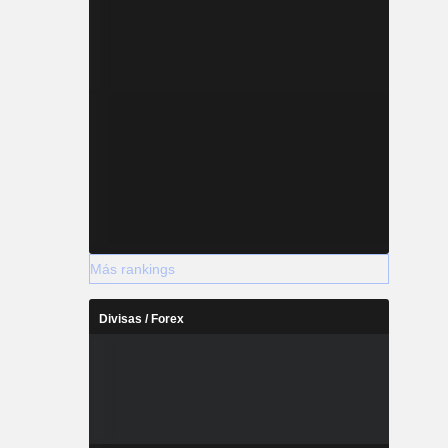
Más rankings
Divisas / Forex