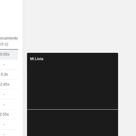
ancamiento
(Y-1)
-0.05x
Mi Lista
-
0.3x
-2.45x
-
-
2.55x
-
-