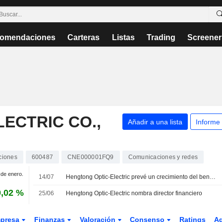
omendaciones
Carteras
Listas
Trading
Screener
ECTRIC CO.,
Añadir a una lista
Informe
ciones
600487
CNE000001FQ9
Comunicaciones y redes
1 de enero.
14/07
Hengtong Optic-Electric prevé un crecimiento del beneficio de hasta el 121% en el primer semestre
,02 %
25/06
Hengtong Optic-Electric nombra director financiero
presa
Finanzas
Valoración
Consenso
Ratings
A