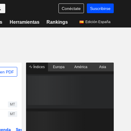
Conéctate
Suscribirse
s
Herramientas
Rankings
Edición España
Índices
Europa
América
Asia
 en PDF
MT
MT
genda
Sector
ETFs