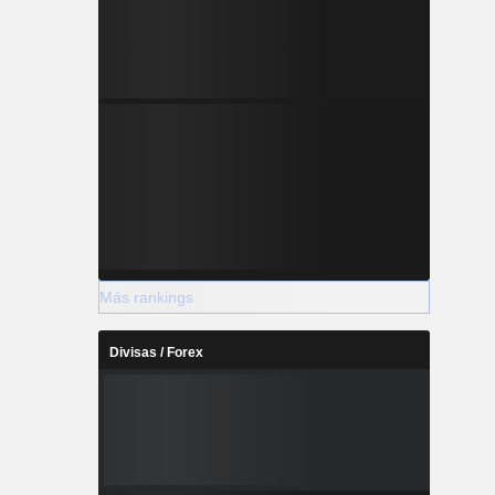
Más rankings
Divisas / Forex