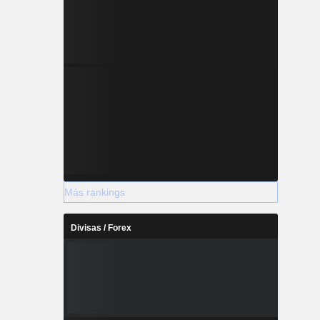
Más rankings
Divisas / Forex