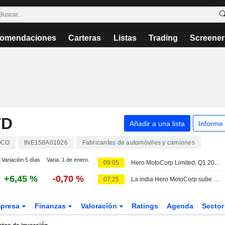
omendaciones
Carteras
Listas
Trading
Screener
TD
Añadir a una lista
Informe
OCO
INE158A01026
Fabricantes de automóviles y camiones
Variación 5 días
Varia. 1 de enero.
09:05
Hero MotoCorp Limited, Q1 2027 Earnings Call, Aug 07, 2026
+6,45 %
-0,70 %
07:25
La india Hero MotoCorp sube en bolsa tras el respaldo de los analistas a sus planes contra la inflacion de costes
presa
Finanzas
Valoración
Ratings
Agenda
Secto