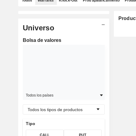
Todos
Warrants
Knock-Out
Prod apalancamiento
Produc
Produc
Universo
Bolsa de valores
Todos los países
Todos los tipos de productos
Tipo
CALL
PUT