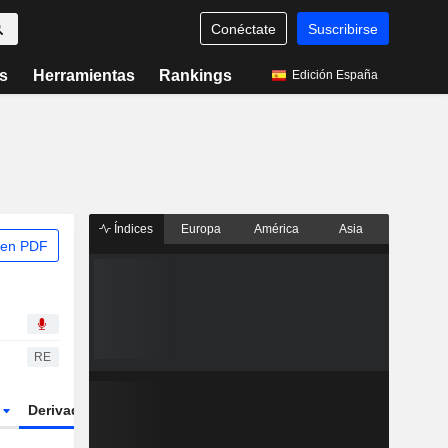
Conéctate
Suscribirse
s
Herramientas
Rankings
Edición España
Índices
Europa
América
Asia
 en PDF
RE
r
Derivados
ETFs