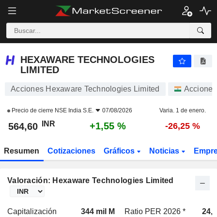
HEXAWARE TECHNOLOGIES LIMITED
564,60
₹
+1,55 %
HEXAWARE TECHNOLOGIES
LIMITED
Acciones Hexaware Technologies Limited
Acciones
Precio de cierre
NSE India S.E.
07/08/2026
Varia. 1 de enero.
INR
+1,55 %
564,60
-26,25 %
Resumen
Cotizaciones
Gráficos
Noticias
Empr
Valoración: Hexaware Technologies Limited
Capitalización
344 mil M
Ratio PER 2026 *
24,