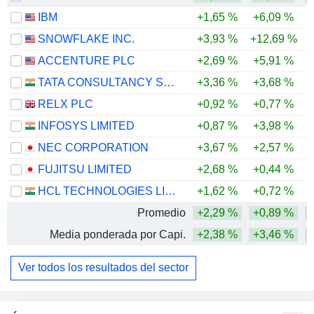
IBM
+1,65 %
+6,09 %
SNOWFLAKE INC.
+3,93 %
+12,69 %
+
ACCENTURE PLC
+2,69 %
+5,91 %
-
TATA CONSULTANCY SERVICES LTD.
+3,36 %
+3,68 %
-
RELX PLC
+0,92 %
+0,77 %
-
INFOSYS LIMITED
+0,87 %
+3,98 %
-
NEC CORPORATION
+3,67 %
+2,57 %
FUJITSU LIMITED
+2,68 %
+0,44 %
HCL TECHNOLOGIES LIMITED
+1,62 %
+0,72 %
Promedio
+2,29 %
+0,89 %
Media ponderada por Capi.
+2,38 %
+3,46 %
Ver todos los resultados del sector