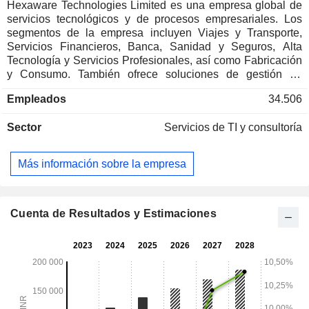
Hexaware Technologies Limited es una empresa global de
servicios tecnológicos y de procesos empresariales. Los
segmentos de la empresa incluyen Viajes y Transporte,
Servicios Financieros, Banca, Sanidad y Seguros, Alta
Tecnología y Servicios Profesionales, así como Fabricación
y Consumo. También ofrece soluciones de gestión de
identidades y accesos (IAM). Su oferta abarca diversos
Empleados
34.506
servicios, entre los que se incluyen la planificación y el
diseño de IAM, la implementación y puesta en marcha de
Sector
Servicios de TI y consultoría
IAM, la integración rápida de sistemas IAM, las migraciones
y la modernización de IAM, y los servicios gestionados de
IAM. Sus plataformas incluyen RapidX, Tensai y Amaze.
Más información sobre la empresa
Sus servicios de operaciones de TI digital se centran en
áreas como los servicios de gestión de infraestructuras, los
servicios de entorno de trabajo digital y la automatización
empresarial, entre otros. Sus soluciones de IA generativa
Cuenta de Resultados y Estimaciones
incluyen la gestión del conocimiento, el LLM privado para el
ámbito jurídico y Tensai Clinical Co-Pilot. La oferta de la
empresa incluye servicios de aplicaciones, ciberseguridad,
entorno de trabajo digital, automatización empresarial,
servicios de sostenibilidad, pruebas y programación Vibe.