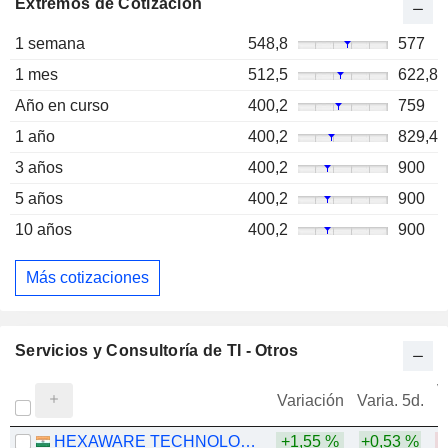
Extremos de Cotización
1 semana
548,8
577
1 mes
512,5
622,8
Año en curso
400,2
759
1 año
400,2
829,4
3 años
400,2
900
5 años
400,2
900
10 años
400,2
900
Más cotizaciones
Servicios y Consultoría de TI - Otros
V
Variación
Varia. 5d.
HEXAWARE TECHNOLOGIES LIMITED
+1,55 %
+0,53 %
-