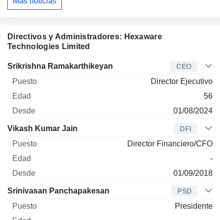
Más noticias
Directivos y Administradores: Hexaware
Technologies Limited
Director
Puesto
Edad
Desde
Srikrishna Ramakarthikeyan
CEO
Director Ejecutivo
56
01/08/2024
Vikash Kumar Jain
DFI
Director Financiero/CFO
-
01/09/2018
Srinivasan Panchapakesan
PSD
Presidente