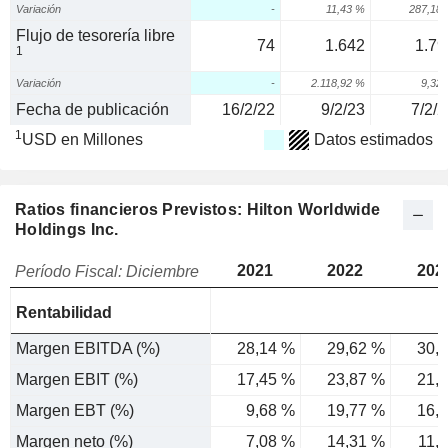
Variación
-
11,43 %
287,18
Flujo de tesorería libre
74
1.642
1.79
1
Variación
-
2.118,92 %
9,32
Fecha de publicación
16/2/22
9/2/23
7/2/2
1
USD en Millones
Datos estimados
Ratios financieros Previstos: Hilton Worldwide
Holdings Inc.
2021
2022
202
Período Fiscal: Diciembre
Rentabilidad
Margen EBITDA (%)
28,14 %
29,62 %
30,
Margen EBIT (%)
17,45 %
23,87 %
21,
Margen EBT (%)
9,68 %
19,77 %
16,
Margen neto (%)
7,08 %
14,31 %
11,