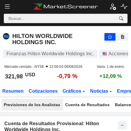
HILTON WORLDWIDE HOLDINGS INC.
321,98
$
-0,79 %
HILTON WORLDWIDE
HOLDINGS INC.
Finanzas Hilton Worldwide Holdings Inc.
Acciones
Mercado cerrado -
NYSE
22:00:03 06/08/2026
Varia. 1 de enero.
USD
-0,79 %
321,98
+12,09 %
Resumen
Cotizaciones
Gráficos
Noticias
Empr
Previsiones de los Analistas
Cuenta de Resultados
Balance
Cuenta de Resultados Provisional: Hilton
Worldwide Holdings Inc.