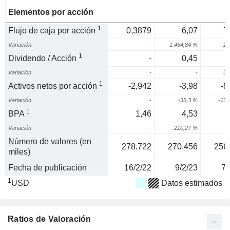
Elementos por acción
1
Flujo de caja por acción
0,3879
6,07
7
Variación
-
1.464,84 %
21
1
Dividendo / Acción
-
0,45
Variación
-
-
33
1
Activos netos por acción
-2,942
-3,98
-8
Variación
-
-35,3 %
-124
1
BPA
1,46
4,53
Variación
-
210,27 %
-4
Número de valores (en
278.722
270.456
256
miles)
Fecha de publicación
16/2/22
9/2/23
7/
1
USD
Datos estimados
Ratios de Valoración