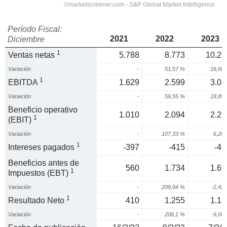
Período Fiscal:
2021
2022
2023
Diciembre
1
Ventas netas
5.788
8.773
10.23
Variación
-
51,57 %
16,66
1
EBITDA
1.629
2.599
3.08
Variación
-
59,55 %
18,85
Beneficio operativo
1.010
2.094
2.22
1
(EBIT)
Variación
-
107,33 %
6,26
1
Intereses pagados
-397
-415
-46
Beneficios antes de
560
1.734
1.69
1
Impuestos (EBT)
Variación
-
209,64 %
-2,42
1
Resultado Neto
410
1.255
1.14
Variación
-
206,1 %
-9,08