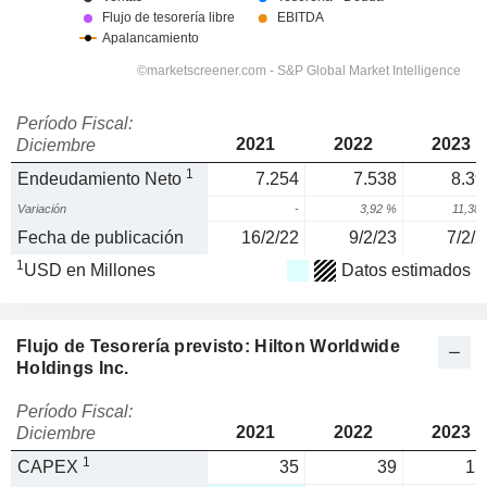
Período Fiscal:
2021
2022
2023
Diciembre
1
Endeudamiento Neto
7.254
7.538
8.39
Variación
-
3,92 %
11,38
Fecha de publicación
16/2/22
9/2/23
7/2/2
1
USD en Millones
Datos estimados
Flujo de Tesorería previsto: Hilton Worldwide
Holdings Inc.
Período Fiscal:
2021
2022
2023
Diciembre
1
CAPEX
35
39
15