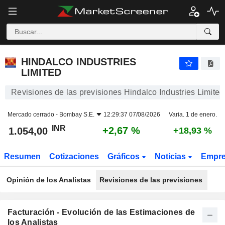
HINDALCO INDUSTRIES LIMITED
1.054,00
₹
+2,67 %
HINDALCO INDUSTRIES
LIMITED
Revisiones de las previsiones Hindalco Industries Limited
Mercado cerrado -
Bombay S.E.
12:29:37 07/08/2026
Varia. 1 de enero.
INR
+2,67 %
1.054,00
+18,93 %
Resumen
Cotizaciones
Gráficos
Noticias
Empr
Opinión de los Analistas
Revisiones de las previsiones
Facturación - Evolución de las Estimaciones de
los Analistas