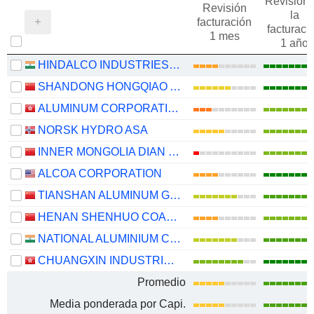
Revisión 
Revisión
la
facturación
facturaci
1 mes
1 año
HINDALCO INDUSTRIES LIMITED
SHANDONG HONGQIAO ALUMINUM INDUSTRY HOLDING COMPANY LIMITED
ALUMINUM CORPORATION OF CHINA LIMITED
NORSK HYDRO ASA
INNER MONGOLIA DIAN TOU ENERGY CORPORATION LIMITED
ALCOA CORPORATION
TIANSHAN ALUMINUM GROUP CO.,LTD
HENAN SHENHUO COAL INDUSTRY AND ELECTRICITY POWER CO. LTD
NATIONAL ALUMINIUM COMPANY LIMITED
CHUANGXIN INDUSTRIES HOLDINGS LIMITED
Promedio
Media ponderada por Capi.