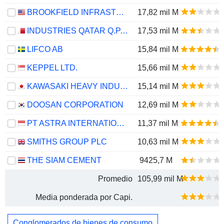
BROOKFIELD INFRASTRUCTURE PARTNERS L.P.
17,82 mil M
INDUSTRIES QATAR Q.P.S.C.
17,53 mil M
LIFCO AB
15,84 mil M
KEPPEL LTD.
15,66 mil M
KAWASAKI HEAVY INDUSTRIES, LTD.
15,14 mil M
DOOSAN CORPORATION
12,69 mil M
PT ASTRA INTERNATIONAL TBK
11,37 mil M
SMITHS GROUP PLC
10,63 mil M
THE SIAM CEMENT
9425,7 M
Promedio
105,99 mil M
Media ponderada por Capi.
Conglomerados de bienes de consumo