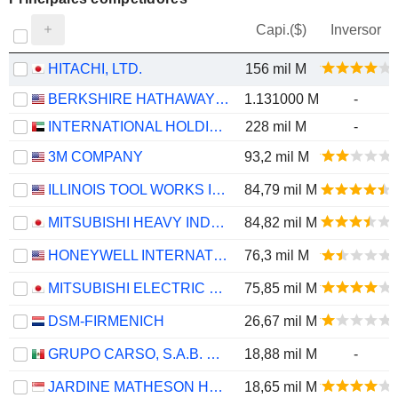
Capi.($)
Inversor
HITACHI, LTD.
156 mil M
BERKSHIRE HATHAWAY INC.
1.131000 M
-
INTERNATIONAL HOLDING COMPANY
228 mil M
-
3M COMPANY
93,2 mil M
ILLINOIS TOOL WORKS INC.
84,79 mil M
MITSUBISHI HEAVY INDUSTRIES, LTD.
84,82 mil M
HONEYWELL INTERNATIONAL INC.
76,3 mil M
MITSUBISHI ELECTRIC CORPORATION
75,85 mil M
DSM-FIRMENICH
26,67 mil M
GRUPO CARSO, S.A.B. DE C.V.
18,88 mil M
-
JARDINE MATHESON HOLDINGS LIMITED
18,65 mil M