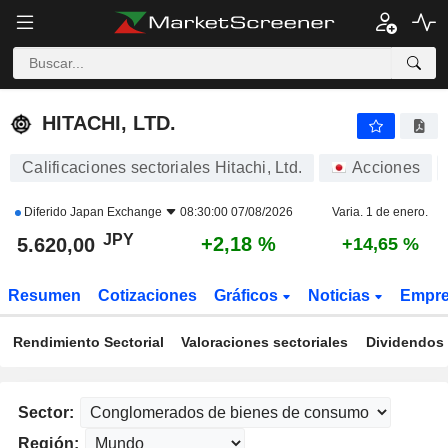
HITACHI, LTD.
5.620,00
¥
+2,18 %
HITACHI, LTD.
Calificaciones sectoriales Hitachi, Ltd.
Acciones
Diferido
Japan Exchange
08:30:00 07/08/2026
Varia. 1 de enero.
JPY
+2,18 %
5.620,00
+14,65 %
Resumen
Cotizaciones
Gráficos
Noticias
Empr
Rendimiento Sectorial
Valoraciones sectoriales
Dividendos 
Sector:
Región: