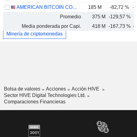
AMERICAN BITCOIN CORP.
185 M
-82,72 %
-
Promedio
375 M
-129,57 %
-
Media ponderada por Capi.
418 M
-167,73 %
-
Minería de criptomonedas
Bolsa de valores
Acciones
Acción HIVE
Sector HIVE Digital Technologies Ltd.
Comparaciones Financieras