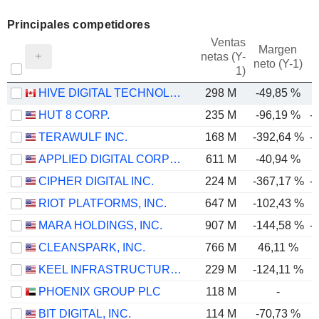
Principales competidores
Ventas
Margen
netas (Y-
E
neto (Y-1)
1)
HIVE DIGITAL TECHNOLOGIES LTD.
298 M
-49,85 %
-
HUT 8 CORP.
235 M
-96,19 %
-
TERAWULF INC.
168 M
-392,64 %
-
APPLIED DIGITAL CORPORATION
611 M
-40,94 %
-
CIPHER DIGITAL INC.
224 M
-367,17 %
-
RIOT PLATFORMS, INC.
647 M
-102,43 %
MARA HOLDINGS, INC.
907 M
-144,58 %
-
CLEANSPARK, INC.
766 M
46,11 %
KEEL INFRASTRUCTURE CORP.
229 M
-124,11 %
-
PHOENIX GROUP PLC
118 M
-
-
BIT DIGITAL, INC.
114 M
-70,73 %
-