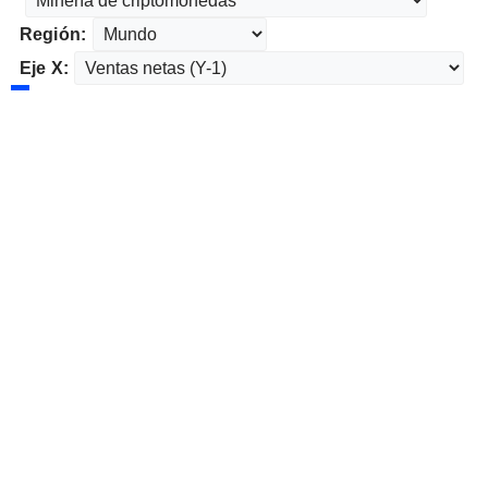
Región:
Eje X: