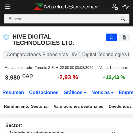
HIVE DIGITAL TECHNOLOGIES LTD.
3,980
$
-2,93 %
HIVE DIGITAL
TECHNOLOGIES LTD.
Comparaciones Financieras HIVE Digital Technologies Lt
Mercado cerrado -
Toronto S.E.
22:00:00 05/08/2026
Varia. 1 de enero.
CAD
-2,93 %
3,980
+12,43 %
Resumen
Cotizaciones
Gráficos
Noticias
Empr
Rendimiento Sectorial
Valoraciones sectoriales
Dividendos 
Sector: