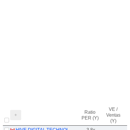
VE /
Ratio
Ventas
PER (Y)
(Y)
HIVE DIGITAL TECHNOLOGIES LTD.
-3.8x
-