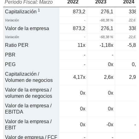
2022
2023
2024
Período Fiscal: Marzo
1
Capitalización
873,2
276,1
338,
Variación
-
-68,38 %
22,67
Valor de la empresa
873,2
276,1
338,
Variación
-
-68,38 %
22,67
Ratio PER
11x
-1,18x
-5,86
PBR
-
-
PEG
-
0x
0,1
Capitalización /
4,17x
2,6x
2,96
Volumen de negocios
Valor de la empresa /
0x
0x
0
volumen de negocios
Valor de la empresa /
0x
0x
0
EBITDA
Valor de la empresa /
0x
-0x
-0
EBIT
Valor de empresa / FCF
-
-