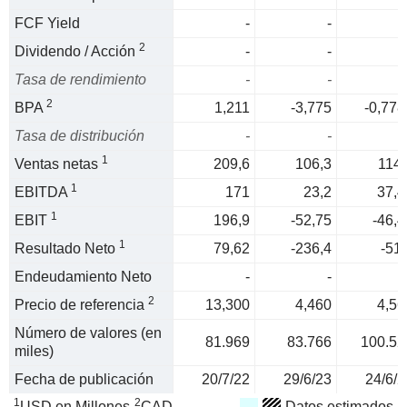
FCF Yield
-
-
2
Dividendo / Acción
-
-
Tasa de rendimiento
-
-
2
BPA
1,211
-3,775
-0,778
Tasa de distribución
-
-
1
Ventas netas
209,6
106,3
114,
1
EBITDA
171
23,2
37,4
1
EBIT
196,9
-52,75
-46,4
1
Resultado Neto
79,62
-236,4
-51,
Endeudamiento Neto
-
-
2
Precio de referencia
13,300
4,460
4,56
Número de valores (en
81.969
83.766
100.52
miles)
Fecha de publicación
20/7/22
29/6/23
24/6/2
1
2
USD en Millones
CAD
Datos estimados