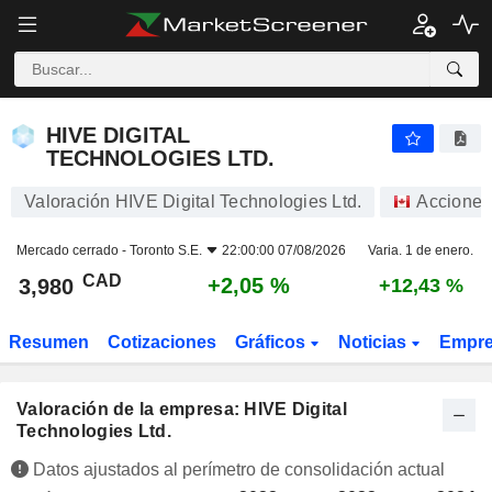
HIVE DIGITAL TECHNOLOGIES LTD.
3,980
$
+2,05 %
HIVE DIGITAL
TECHNOLOGIES LTD.
Valoración HIVE Digital Technologies Ltd.
Acciones
Mercado cerrado -
Toronto S.E.
22:00:00 07/08/2026
Varia. 1 de enero.
CAD
+2,05 %
3,980
+12,43 %
Resumen
Cotizaciones
Gráficos
Noticias
Empr
Valoración de la empresa: HIVE Digital
Technologies Ltd.
Datos ajustados al perímetro de consolidación actual