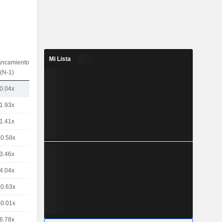
Mi Lista
ancamiento
(N-1)
0.04x
1.93x
1.41x
-0.58x
3.46x
4.04x
-0.63x
-0.01x
6.78x