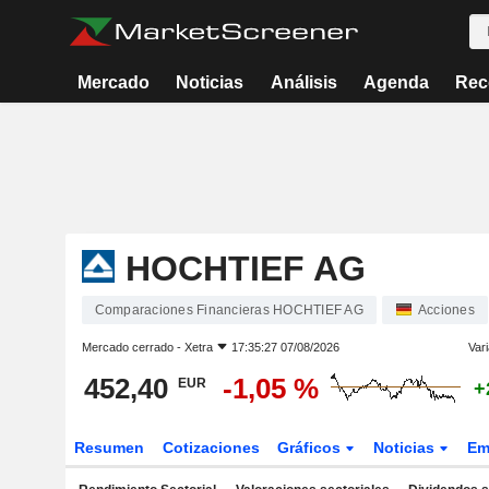
Mercado
Noticias
Análisis
Agenda
Rec
HOCHTIEF AG
Comparaciones Financieras HOCHTIEF AG
Acciones
Mercado cerrado -
Xetra
17:35:27 07/08/2026
Vari
452,40
-1,05 %
EUR
+
Resumen
Cotizaciones
Gráficos
Noticias
Em