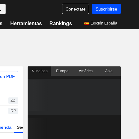
Conéctate
Suscribirse
s
Herramientas
Rankings
Edición España
Índices
Europa
América
Asia
 en PDF
ZD
DP
genda
Sector
Derivados
ETFs