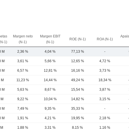
netas
Margen neto
Margen EBIT
Apal
ROE (N-1)
ROA (N-1)
(N-1)
(N-1)
(N-1)
l M
2,36 %
4,04 %
77,13 %
-
l M
3,61 %
5,66 %
12,65 %
4,72 %
l M
6,57 %
12,81 %
16,16 %
3,73 %
4 M
11,23 %
14,44 %
49,24 %
18,34 %
l M
5,63 %
8,67 %
15,54 %
3,87 %
l M
9,22 %
10,04 %
14,82 %
3,15 %
l M
7,49 %
9,35 %
35,33 %
-
l M
1,91 %
4,21 %
19,95 %
2,18 %
 M
1,88 %
3,31 %
8,15 %
1,16 %