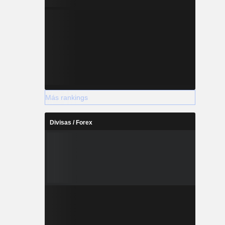
Más rankings
Divisas / Forex