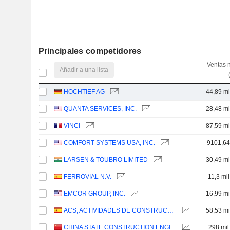
Principales competidores
Ventas 
Añadir a una lista
HOCHTIEF AG
44,89 mi
QUANTA SERVICES, INC.
28,48 mi
VINCI
87,59 mi
COMFORT SYSTEMS USA, INC.
9101,6
LARSEN & TOUBRO LIMITED
30,49 mi
FERROVIAL N.V.
11,3 mi
EMCOR GROUP, INC.
16,99 mi
ACS, ACTIVIDADES DE CONSTRUCCIÓN Y SERVICIOS, S.A.
58,53 mi
CHINA STATE CONSTRUCTION ENGINEERING CORPORATION LIMITED
298 mil