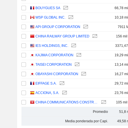
BOUYGUES SA
66,78 mi
WSP GLOBAL INC.
10,18 mi
API GROUP CORPORATION
7911 
CHINA RAILWAY GROUP LIMITED
156 mil
IES HOLDINGS, INC.
3371,4
KAJIMA CORPORATION
19,29 mi
TAISEI CORPORATION
13,14 mi
OBAYASHI CORPORATION
16,27 mi
EIFFAGE S.A.
29,72 mi
ACCIONA, S.A.
23,76 mi
CHINA COMMUNICATIONS CONSTRUCTION COMPANY LIMITED
105 mil
Promedio
51,8 
Media ponderada por Capi.
49,58 