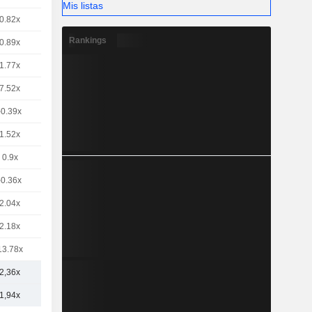
Mis listas
0.82x
Rankings
0.89x
1.77x
7.52x
-0.39x
1.52x
0.9x
-0.36x
2.04x
2.18x
13.78x
2,36x
1,94x