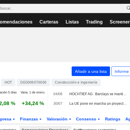
omendaciones
Carteras
Listas
Trading
Screener
Añadir a una lista
Informe
HOT
DE0006070006
Construcción e ingeniería
ación 5 días
Varia. 1 de enero.
04/08
HOCHTIEF AG : Barclays se mantiene neutral sin recomendación.
2,08 %
+34,24 %
30/07
La UE pone en marcha un proyecto de 30.000 millones de euros para crear siete gigafactorías de IA
presa
Finanzas
Valoración
Consenso
Ratings
A