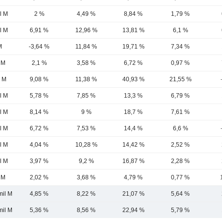
l M
2 %
4,49 %
8,84 %
1,79 %
l M
6,91 %
12,96 %
13,81 %
6,1 %
M
-3,64 %
11,84 %
19,71 %
7,34 %
 M
2,1 %
3,58 %
6,72 %
0,97 %
7 M
9,08 %
11,38 %
40,93 %
21,55 %
l M
5,78 %
7,85 %
13,3 %
6,79 %
l M
8,14 %
9 %
18,7 %
7,61 %
l M
6,72 %
7,53 %
14,4 %
6,6 %
l M
4,04 %
10,28 %
14,42 %
2,52 %
l M
3,97 %
9,2 %
16,87 %
2,28 %
 M
2,02 %
3,68 %
4,79 %
0,77 %
mil M
4,85 %
8,22 %
21,07 %
5,64 %
mil M
5,36 %
8,56 %
22,94 %
5,79 %