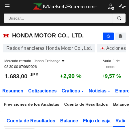
HONDA MOTOR CO., LTD.
1.683,00
¥
+2,90 %
HONDA MOTOR CO., LTD.
Ratios financieras Honda Motor Co., Ltd.
Acciones
Mercado cerrado -
Japan Exchange
Varia. 1 de
08:30:00 07/08/2026
enero.
JPY
+2,90 %
1.683,00
+9,57 %
Resumen
Cotizaciones
Gráficos
Noticias
Empr
Previsiones de los Analistas
Cuenta de Resultados
Balance
Cuenta de Resultados
Balance
Flujo de caja
Ratios