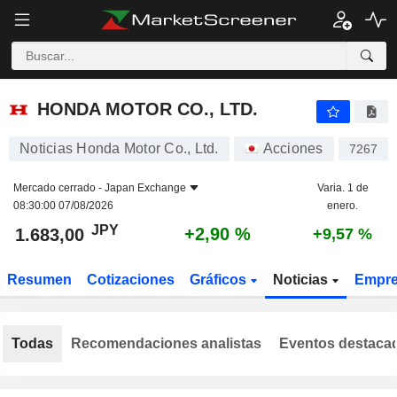
HONDA MOTOR CO., LTD.
1.683,00
¥
+2,90 %
HONDA MOTOR CO., LTD.
Noticias Honda Motor Co., Ltd.
Acciones
7267
Mercado cerrado -
Japan Exchange
Varia. 1 de
08:30:00 07/08/2026
enero.
JPY
+2,90 %
1.683,00
+9,57 %
Resumen
Cotizaciones
Gráficos
Noticias
Empr
Todas
Recomendaciones analistas
Eventos destaca