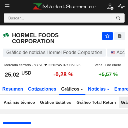
HORMEL FOODS CORPORATION
25,02
$
-0,28 %
HORMEL FOODS
CORPORATION
Gráfico de noticias Hormel Foods Corporation
Acci
Mercado cerrado -
NYSE
22:02:45 07/08/2026
Varia. 1 de enero.
USD
-0,28 %
25,02
+5,57 %
Resumen
Cotizaciones
Gráficos
Noticias
Empr
Análisis técnico
Gráfico Estático
Gráfico Total Return
Grá