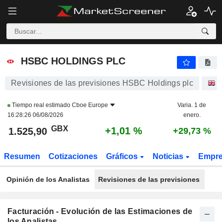
HSBC HOLDINGS PLC
1.525,90
p
+1,01 %
HSBC HOLDINGS PLC
Revisiones de las previsiones HSBC Holdings plc
Tiempo real estimado
Cboe Europe
Varia. 1 de
16:28:26 06/08/2026
enero.
GBX
+1,01 %
1.525,90
+29,73 %
Resumen
Cotizaciones
Gráficos
Noticias
Empr
Opinión de los Analistas
Revisiones de las previsiones
Facturación - Evolución de las Estimaciones de
los Analistas