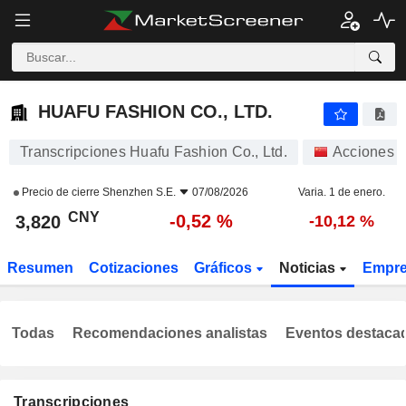
HUAFU FASHION CO., LTD.
3,820
¥
-0,52 %
HUAFU FASHION CO., LTD.
Transcripciones Huafu Fashion Co., Ltd.
Acciones
Precio de cierre
Shenzhen S.E.
07/08/2026
Varia. 1 de enero.
CNY
-0,52 %
3,820
-10,12 %
Resumen
Cotizaciones
Gráficos
Noticias
Empr
Todas
Recomendaciones analistas
Eventos destaca
Transcripciones