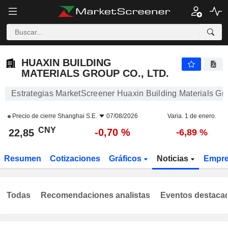
HUAXIN BUILDING MATERIALS GROUP CO., LTD.
22,85
¥
-0,70 %
HUAXIN BUILDING
MATERIALS GROUP CO., LTD.
Estrategias MarketScreener Huaxin Building Materials Gro
Precio de cierre
Shanghai S.E.
07/08/2026
Varia. 1 de enero.
CNY
-0,70 %
22,85
-6,89 %
Resumen
Cotizaciones
Gráficos
Noticias
Empr
Todas
Recomendaciones analistas
Eventos destaca