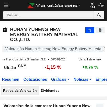
HUNAN YUNENG NEW ENERGY BATTERY MATERIAL CO.,LTD.
65,15
¥
-1,15 %
HUNAN YUNENG NEW
ENERGY BATTERY MATERIAL
CO.,LTD.
Valoración Hunan Yuneng New Energy Battery Material Co
Precio de cierre
Shenzhen S.E.
06/08/2026
Varia. 1 de enero.
CNY
-1,15 %
65,15
+0,76 %
Resumen
Cotizaciones
Gráficos
Noticias
Empr
Ratios de Valoración
Dividendos
Valoración de la empresa: Hunan Yuneng New