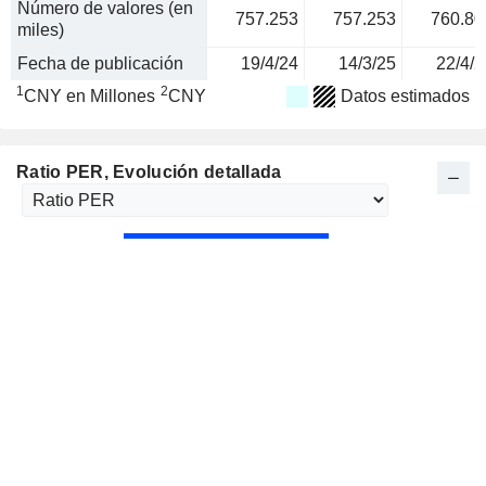
Número de valores (en
757.253
757.253
760.80
miles)
Fecha de publicación
19/4/24
14/3/25
22/4/2
1
2
CNY en Millones
CNY
Datos estimados
Ratio PER
, Evolución detallada