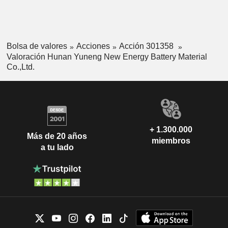
Bolsa de valores
Acciones
Acción 301358
Valoración Hunan Yuneng New Energy Battery Material
Co.,Ltd.
+ 1.300.000
Más de 20 años
miembros
a tu lado