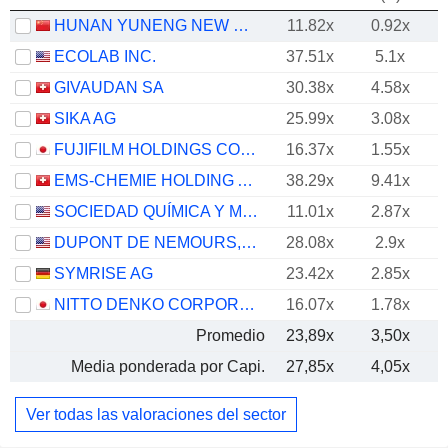
HUNAN YUNENG NEW ENERGY BATTERY MATERIAL CO.,LTD.
11.82x
0.92x
ECOLAB INC.
37.51x
5.1x
GIVAUDAN SA
30.38x
4.58x
SIKA AG
25.99x
3.08x
FUJIFILM HOLDINGS CORPORATION
16.37x
1.55x
EMS-CHEMIE HOLDING AG
38.29x
9.41x
SOCIEDAD QUÍMICA Y MINERA DE CHILE S.A.
11.01x
2.87x
DUPONT DE NEMOURS, INC.
28.08x
2.9x
SYMRISE AG
23.42x
2.85x
NITTO DENKO CORPORATION
16.07x
1.78x
Promedio
23,89x
3,50x
Media ponderada por Capi.
27,85x
4,05x
Ver todas las valoraciones del sector