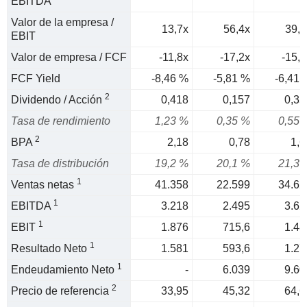
EBITDA
Valor de la empresa /
13,7x
56,4x
39,7
EBIT
Valor de empresa / FCF
-11,8x
-17,2x
-15,6
FCF Yield
-8,46 %
-5,81 %
-6,41 
2
Dividendo / Acción
0,418
0,157
0,35
Tasa de rendimiento
1,23 %
0,35 %
0,55 
2
BPA
2,18
0,78
1,6
Tasa de distribución
19,2 %
20,1 %
21,3 
1
Ventas netas
41.358
22.599
34.62
1
EBITDA
3.218
2.495
3.62
1
EBIT
1.876
715,6
1.48
1
Resultado Neto
1.581
593,6
1.27
1
Endeudamiento Neto
-
6.039
9.60
2
Precio de referencia
33,95
45,32
64,6