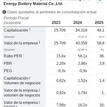
Energy Battery Material Co.,Ltd.
Datos ajustados al perímetro de consolidación actual
Período Fiscal:
2023
2024
2025
Diciembre
1
Capitalización
25.709
34.319
49.19
Variación
-
33,49 %
43,34
1
Valor de la empresa
25.709
40.358
58.80
Variación
-
56,98 %
45,7
Ratio PER
15,6x
58,1x
38,7
PBR
2,28x
2,96x
3,82
PEG
-0,3x
-0,9x
0
Capitalización /
0,62x
1,52x
1,42
Volumen de negocios
Valor de la empresa /
0,62x
1,79x
1,7
volumen de negocios
Valor de la empresa /
7,99x
16,2x
16,2