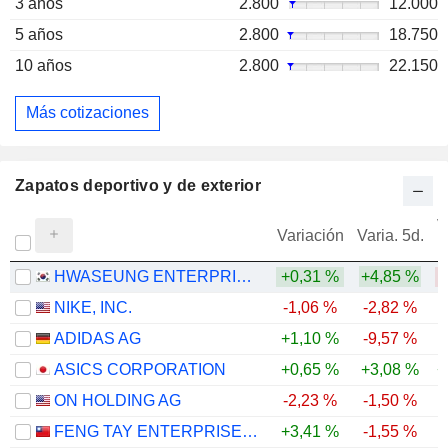
3 años
2.800
12.000
5 años
2.800
18.750
10 años
2.800
22.150
Más cotizaciones
Zapatos deportivo y de exterior
V
Variación
Varia. 5d.
HWASEUNG ENTERPRISE CO., LTD.
+0,31 %
+4,85 %
-
NIKE, INC.
-1,06 %
-2,82 %
-
ADIDAS AG
+1,10 %
-9,57 %
ASICS CORPORATION
+0,65 %
+3,08 %
+
ON HOLDING AG
-2,23 %
-1,50 %
-
FENG TAY ENTERPRISES CO., LTD.
+3,41 %
-1,55 %
-