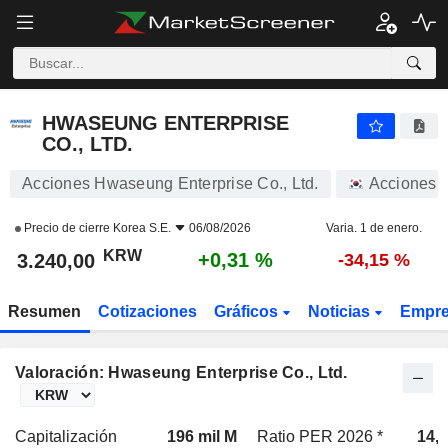
HWASEUNG ENTERPRISE CO., LTD.
3.240,00
₩
+0,31 %
HWASEUNG ENTERPRISE
CO., LTD.
Acciones Hwaseung Enterprise Co., Ltd.
Acciones
Precio de cierre
Korea S.E.
06/08/2026
Varia. 1 de enero.
KRW
+0,31 %
3.240,00
-34,15 %
Resumen
Cotizaciones
Gráficos
Noticias
Empr
Valoración: Hwaseung Enterprise Co., Ltd.
Capitalización
196 mil M
Ratio PER 2026 *
14,