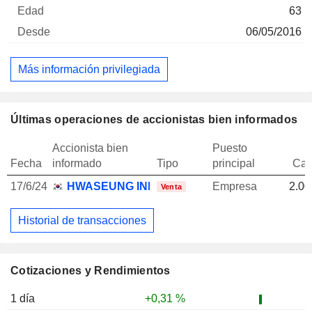
63
06/05/2016
Más información privilegiada
Últimas operaciones de accionistas bien informados
Accionista bien
Puesto
Fecha
informado
Tipo
principal
Can
17/6/24
HWASEUNG INDUSTRIES CO., LTD.
Empresa
2.00
Venta
Historial de transacciones
Cotizaciones y Rendimientos
1 día
+0,31 %