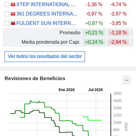
XTEP INTERNATIONAL HOLDINGS LIMITED
-1,36 %
-4,74 %
-
361 DEGREES INTERNATIONAL LIMITED
-0,97 %
-2,97 %
-
FULGENT SUN INTERNATIONAL (HOLDING) CO., LTD.
+0,87 %
-3,85 %
-
Promedio
+0,21 %
-1,18 %
-
Media ponderada por Capi.
+0,24 %
-2,94 %
-
Ver todos los resultados del sector
Revisiones de Beneficios