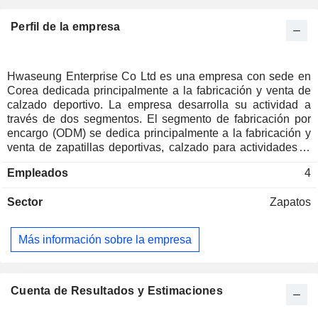
Perfil de la empresa
Hwaseung Enterprise Co Ltd es una empresa con sede en
Corea dedicada principalmente a la fabricación y venta de
calzado deportivo. La empresa desarrolla su actividad a
través de dos segmentos. El segmento de fabricación por
encargo (ODM) se dedica principalmente a la fabricación y
venta de zapatillas deportivas, calzado para actividades al
aire libre, calzado informal y productos relacionados con los
Empleados
4
sombreros bajo marcas como «Adidas» y «Nike». El
segmento de distribución y otros se dedica principalmente a
Sector
Zapatos
la distribución de productos químicos y suministros
industriales.
Más información sobre la empresa
Cuenta de Resultados y Estimaciones