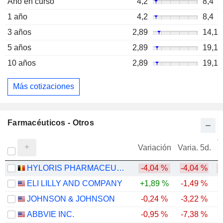
Año en curso
4,2
8,4
1 año
4,2
8,4
3 años
2,89
14,1
5 años
2,89
19,1
10 años
2,89
19,1
Más cotizaciones
Farmacéuticos - Otros
V
Variación
Varia. 5d.
HYLORIS PHARMACEUTICALS SA
-4,04 %
-4,04 %
-
ELI LILLY AND COMPANY
+1,89 %
-1,49 %
+
JOHNSON & JOHNSON
-0,24 %
-3,22 %
+
ABBVIE INC.
-0,95 %
-7,38 %
+