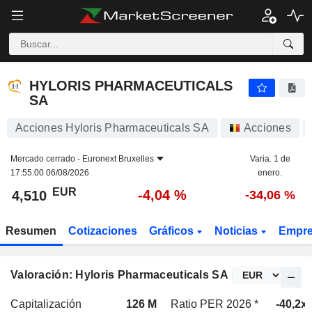
HYLORIS PHARMACEUTICALS SA
4,510
€
-4,04 %
HYLORIS PHARMACEUTICALS
SA
Acciones Hyloris Pharmaceuticals SA
Acciones
Mercado cerrado -
Euronext Bruxelles
Varia. 1 de
17:55:00 06/08/2026
enero.
EUR
-4,04 %
4,510
-34,06 %
Resumen
Cotizaciones
Gráficos
Noticias
Empr
Valoración: Hyloris Pharmaceuticals SA
Capitalización
126 M
Ratio PER 2026 *
-40,2x