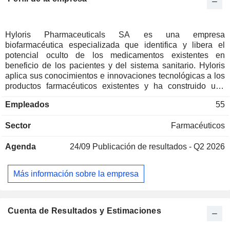
Hyloris Pharmaceuticals SA es una empresa
biofarmacéutica especializada que identifica y libera el
potencial oculto de los medicamentos existentes en
beneficio de los pacientes y del sistema sanitario. Hyloris
aplica sus conocimientos e innovaciones tecnológicas a los
productos farmacéuticos existentes y ha construido una
amplia cartera de productos patentados que tienen el
Empleados
55
potencial de ofrecer ventajas significativas sobre las
alternativas actualmente disponibles. Hyloris
Sector
Farmacéuticos
Pharmaceuticals SA cuenta actualmente con dos productos
asociados en fase comercial, Sotalol IV para el tratamiento
Agenda
24/09
Publicación de resultados - Q2 2026
de la fibrilación auricular, y Maxigesic® IV, un analgésico no
opiáceo para el tratamiento del dolor. La estrategia de
desarrollo de la empresa se centra principalmente en la vía
Más información sobre la empresa
reglamentaria 505(b)2 de la FDA, diseñada específicamente
para productos farmacéuticos cuya seguridad y eficacia de
la molécula ya han sido establecidas.
Cuenta de Resultados y Estimaciones