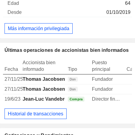
64
01/10/2019
Más información privilegiada
Últimas operaciones de accionistas bien informados
Accionista bien
Puesto
Fecha
informado
Tipo
principal
Can
27/11/25
Thomas Jacobsen
Fundador
Don
27/11/25
Thomas Jacobsen
Fundador
Don
19/6/23
Jean-Luc Vandebroek
Director financiero
Compra
Historial de transacciones