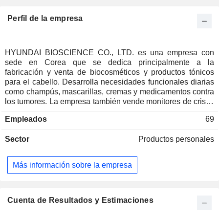
Perfil de la empresa
HYUNDAI BIOSCIENCE CO., LTD. es una empresa con
sede en Corea que se dedica principalmente a la
fabricación y venta de biocosméticos y productos tónicos
para el cabello. Desarrolla necesidades funcionales diarias
como champús, mascarillas, cremas y medicamentos contra
los tumores. La empresa también vende monitores de cristal
líquido (LCD) y productos de señalización digital. La
Empleados
69
Compañía distribuye sus productos en el mercado nacional,
así como en los mercados de ultramar, incluyendo Europa,
Sector
Productos personales
América y Japón.
Más información sobre la empresa
Cuenta de Resultados y Estimaciones