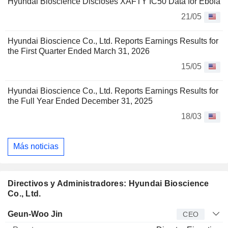
Hyundai Bioscience Discloses XAFTY IC50 Data for Ebola
21/05
Hyundai Bioscience Co., Ltd. Reports Earnings Results for
the First Quarter Ended March 31, 2026
15/05
Hyundai Bioscience Co., Ltd. Reports Earnings Results for
the Full Year Ended December 31, 2025
18/03
Más noticias
Directivos y Administradores: Hyundai Bioscience
Co., Ltd.
Director
Puesto
Edad
Desde
Geun-Woo Jin
CEO