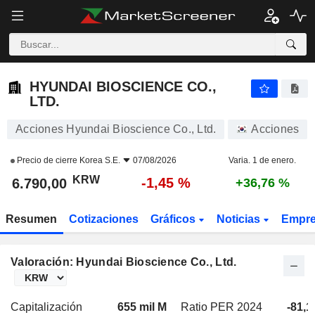
HYUNDAI BIOSCIENCE CO., LTD.
6.790,00
₩
-1,45 %
HYUNDAI BIOSCIENCE CO.,
LTD.
Acciones Hyundai Bioscience Co., Ltd.
Acciones
Precio de cierre
Korea S.E.
07/08/2026
Varia. 1 de enero.
KRW
-1,45 %
6.790,00
+36,76 %
Resumen
Cotizaciones
Gráficos
Noticias
Empr
Valoración: Hyundai Bioscience Co., Ltd.
Capitalización
655 mil M
Ratio PER 2024
-81,1