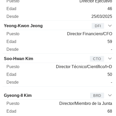
Director Ejecutivo
46
25/03/2025
Yeong-Kwon Jeong
DFI
Director Financiero/CFO
59
-
Soo-Hwan Kim
CTO
Director Técnico/Científico/I+D
50
-
Administrador
Puesto
Edad
Desde
Gyeong-Il Kim
BRD
Director/Miembro de la Junta
68