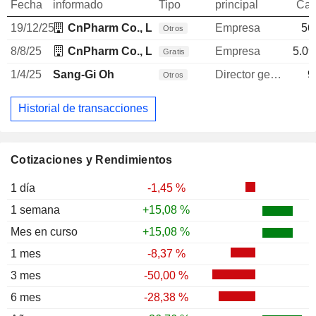
Fecha
informado
Tipo
principal
Can
19/12/25
CnPharm Co., Ltd.
Empresa
56
Otros
8/8/25
CnPharm Co., Ltd.
Empresa
5.09
Gratis
1/4/25
Sang-Gi Oh
Director general
9
Otros
Historial de transacciones
Cotizaciones y Rendimientos
1 día
-1,45 %
1 semana
+15,08 %
Mes en curso
+15,08 %
1 mes
-8,37 %
3 mes
-50,00 %
6 mes
-28,38 %