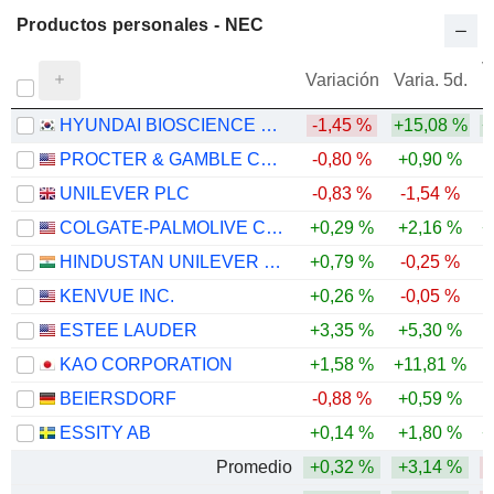
Productos personales - NEC
V
Variación
Varia. 5d.
HYUNDAI BIOSCIENCE CO., LTD.
-1,45 %
+15,08 %
+
PROCTER & GAMBLE COMPANY
-0,80 %
+0,90 %
UNILEVER PLC
-0,83 %
-1,54 %
COLGATE-PALMOLIVE COMPANY
+0,29 %
+2,16 %
+
HINDUSTAN UNILEVER LIMITED
+0,79 %
-0,25 %
-
KENVUE INC.
+0,26 %
-0,05 %
-
ESTEE LAUDER
+3,35 %
+5,30 %
KAO CORPORATION
+1,58 %
+11,81 %
BEIERSDORF
-0,88 %
+0,59 %
-
ESSITY AB
+0,14 %
+1,80 %
+
Promedio
+0,32 %
+3,14 %