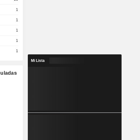
1
1
1
1
1
Mi Lista
culadas