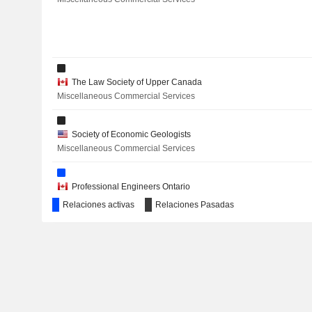
METEORIC RESOURCES LIMITED
HUDBAY MINERALS INC.
The Law Society of Upper Canada
Miscellaneous Commercial Services
Society of Economic Geologists
NORTHISLE COPPER AND GOLD INC.
Miscellaneous Commercial Services
TORQ RESOURCES INC.
Professional Engineers Ontario
AWALÉ RESOURCES LIMITED
Engineering & Construction
Relaciones activas
Relaciones Pasadas
ORLA MINING LTD.
AURIGINAL MINING CORP.
The Canadian Institute of Mining, Metallurgy & Petroleum
Miscellaneous Commercial Services