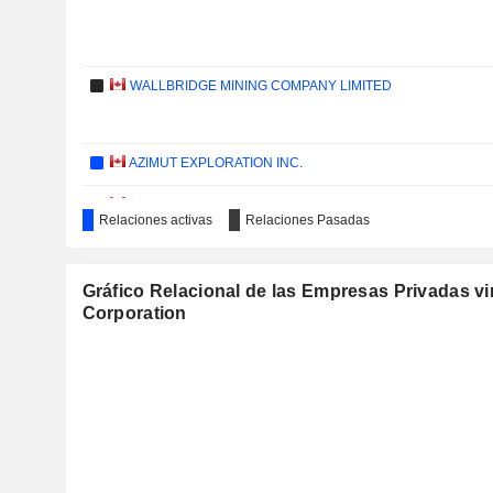
WALLBRIDGE MINING COMPANY LIMITED
AZIMUT EXPLORATION INC.
NORTHWEST COPPER CORP.
Relaciones activas
Relaciones Pasadas
HONEY BADGER SILVER INC.
Gráfico Relacional de las Empresas Privadas 
Corporation
EURO RESSOURCES S.A.