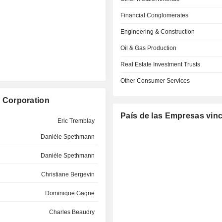
Financial Conglomerates
Engineering & Construction
Oil & Gas Production
Real Estate Investment Trusts
Other Consumer Services
 Corporation
País de las Empresas vin
Eric Tremblay
Danièle Spethmann
Danièle Spethmann
Christiane Bergevin
Dominique Gagne
Charles Beaudry