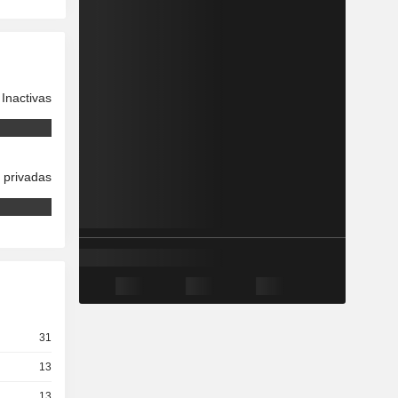
Inactivas
 privadas
31
13
13