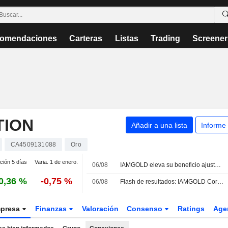
omendaciones
Carteras
Listas
Trading
Screener
TION
Añadir a una lista
Informe
CA4509131088
Oro
ción 5 días
Varia. 1 de enero.
06/08
IAMGOLD eleva su beneficio ajustado y sus ingresos en el segundo trimestre
0,36 %
-0,75 %
06/08
Flash de resultados: IAMGOLD Corporation registra unos ingresos de 856,9 millones USD en el segundo trimestre, frente a los 903,1 millones USD previstos por FactSet
presa
Finanzas
Valoración
Consenso
Ratings
Age