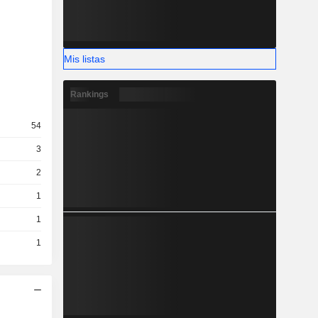
Mis listas
Rankings
54
3
2
1
1
1