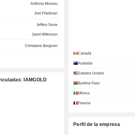
Anthony Moreau
Joel Friedman
Jeffery Snow
Janet Wilkinson
Christiane Bergevin
Canadá
Paul Olmsted
Australia
Geoffrey Chinn
Estados Unidos
Ronald Halas
vinculadas: IAMGOLD
Burkina Faso
Timothy Bradburn
México
Sophie Hallé
Francia
Tidiane Barry
Silviu Bursanescu
Perfil de la empresa
Dorena Quinn