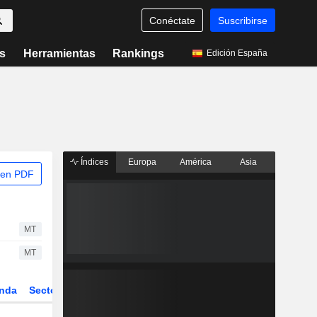
Conéctate
Suscribirse
s
Herramientas
Rankings
Edición España
Índices
Europa
América
Asia
 en PDF
MT
MT
nda
Sector
Derivados
ETFs