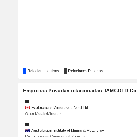
COMPASS GOLD CORPORATION
CHESAPEAKE GOLD CORP.
MINING AMERICAS INC.
COMPAÑÍA MINERA AUTLÁN, S.A.B. DE C.V.
Relaciones activas
Relaciones Pasadas
CROMBIE REAL ESTATE INVESTMENT TRUST
Empresas Privadas relacionadas: IAMGOLD Co
MAMMOTH RESOURCES CORP.
Explorations Minieres du Nord Ltd.
AYA GOLD & SILVER INC.
Other Metals/Minerals
ORECAP INVEST CORP.
Australasian Institute of Mining & Metallurgy
Miscellaneous Commercial Services