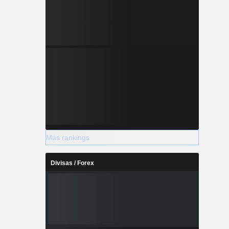
0 % en el
do al norte
Chapais-
sa también
 Chevrier y
Más rankings
Divisas / Forex