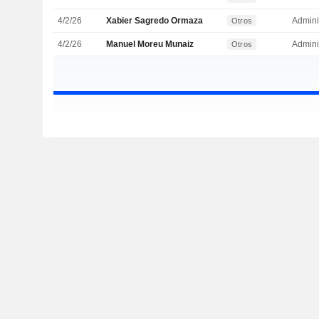
4/2/26
Xabier Sagredo Ormaza
Admini
Otros
4/2/26
Manuel Moreu Munaiz
Admini
Otros