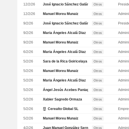
12/2/26
José Ignacio Sánchez Galán
Presid
Otros
12/2/26
Manuel Moreu Munaiz
Admini
Otros
9/2/26
José Ignacio Sánchez Galán
Presid
Otros
9/2/26
Maria Ángeles Alcalá Diaz
Admini
Otros
9/2/26
Manuel Moreu Munaiz
Admini
Otros
6/2/26
Maria Ángeles Alcalá Diaz
Admini
Otros
5/2/26
Sara de la Rica Goiricelaya
Admini
Otros
5/2/26
Manuel Moreu Munaiz
Admini
Otros
5/2/26
Maria Ángeles Alcalá Diaz
Admini
Otros
5/2/26
Ángel Jesús Acebes Paniagua
Admini
Otros
5/2/26
Xabier Sagredo Ormaza
Admini
Otros
5/2/26
Cerealto Global SL
Empre
Otros
5/2/26
Manuel Moreu Munaiz
Admini
Otros
4/2/26
Juan Manuel González Serna
Admini
Otros