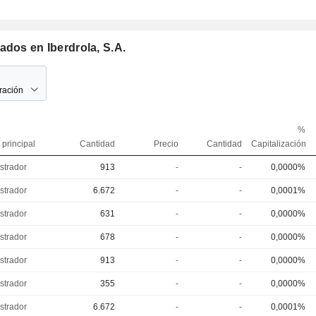
ados en Iberdrola, S.A.
ración
%
 principal
Cantidad
Precio
Cantidad
Capitalización
strador
913
-
-
0,0000%
strador
6.672
-
-
0,0001%
strador
631
-
-
0,0000%
strador
678
-
-
0,0000%
strador
913
-
-
0,0000%
strador
355
-
-
0,0000%
strador
6.672
-
-
0,0001%