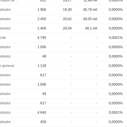
Responsable de cumplimiento
622
19,27
11,99 mil
0,0000%
strador
1.906
19,30
36,79 mil
0,0000%
strador
2.450
20,02
49,05 mil
0,0000%
strador
2.400
20,04
48,1 mil
0,0000%
ente
4.795
-
-
0,0001%
strador
1.006
-
-
0,0000%
strador
49
-
-
0,0000%
or general
1.128
-
-
0,0000%
strador
617
-
-
0,0000%
strador
1.006
-
-
0,0000%
strador
49
-
-
0,0000%
strador
617
-
-
0,0000%
strador
4.940
-
-
0,0001%
strador
450
-
-
0,0000%