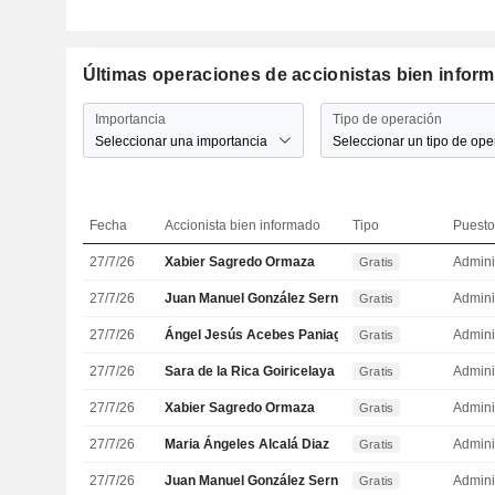
Últimas operaciones de accionistas bien inform
Importancia
Tipo de operación
Seleccionar una importancia
Seleccionar un tipo de ope
Fecha
Accionista bien informado
Tipo
Puesto
27/7/26
Xabier Sagredo Ormaza
Admini
Gratis
27/7/26
Juan Manuel González Serna
Admini
Gratis
27/7/26
Ángel Jesús Acebes Paniagua
Admini
Gratis
27/7/26
Sara de la Rica Goiricelaya
Admini
Gratis
27/7/26
Xabier Sagredo Ormaza
Admini
Gratis
27/7/26
Maria Ángeles Alcalá Diaz
Admini
Gratis
27/7/26
Juan Manuel González Serna
Admini
Gratis