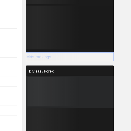
Más rankings
Divisas / Forex