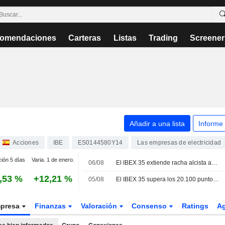
omendaciones
Carteras
Listas
Trading
Screener
Añadir a una lista
Informe
Acciones
IBE
ES0144580Y14
Las empresas de electricidad
ción 5 días
Varia. 1 de enero.
06/08
El IBEX 35 extiende racha alcista ante las esperanzas de acuerdo entre EEUU e Irán
,53 %
+12,21 %
05/08
El IBEX 35 supera los 20.100 puntos con la mirada en el sector tecnológico y la geopolítica
presa
Finanzas
Valoración
Consenso
Ratings
A