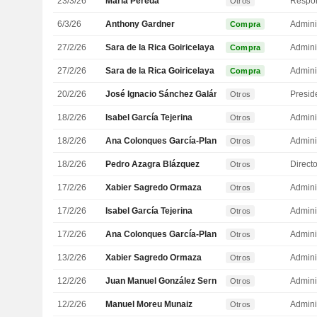
23/3/26
Maria Pereda
Otros
6/3/26
Anthony Gardner
Admini
Compra
27/2/26
Sara de la Rica Goiricelaya
Admini
Compra
27/2/26
Sara de la Rica Goiricelaya
Admini
Compra
20/2/26
José Ignacio Sánchez Galán
Presid
Otros
18/2/26
Isabel García Tejerina
Admini
Otros
18/2/26
Ana Colonques García-Planas
Admini
Otros
18/2/26
Pedro Azagra Blázquez
Direct
Otros
17/2/26
Xabier Sagredo Ormaza
Admini
Otros
17/2/26
Isabel García Tejerina
Admini
Otros
17/2/26
Ana Colonques García-Planas
Admini
Otros
13/2/26
Xabier Sagredo Ormaza
Admini
Otros
12/2/26
Juan Manuel González Serna
Admini
Otros
12/2/26
Manuel Moreu Munaiz
Admini
Otros