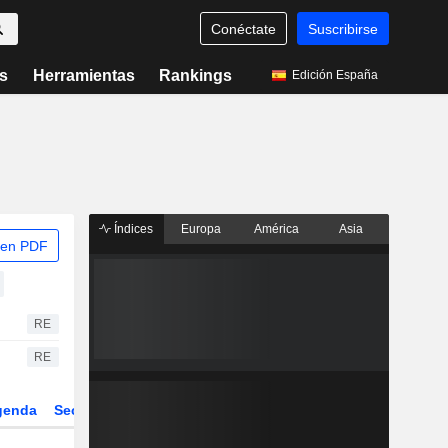
Conéctate
Suscribirse
s
Herramientas
Rankings
Edición España
Índices
Europa
América
Asia
 en PDF
RE
RE
genda
Sector
Derivados
ETFs