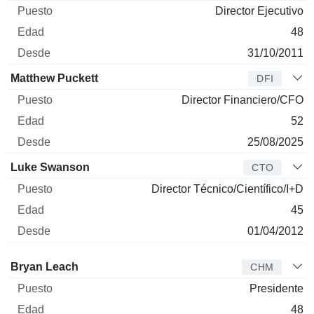
Director Ejecutivo
48
31/10/2011
Matthew Puckett
DFI
Director Financiero/CFO
52
25/08/2025
Luke Swanson
CTO
Director Técnico/Científico/I+D
45
01/04/2012
Administrador
Puesto
Edad
Desde
Bryan Leach
CHM
Presidente
48