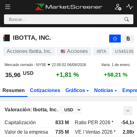
IBOTTA, INC.
35,96
$
+1,81 %
IBOTTA, INC.
Acciones Ibotta, Inc.
Acciones
IBTA
US451051
Mercado cerrado -
NYSE
22:00:02 06/08/2026
Varia. 1 de enero.
USD
+1,81 %
35,96
+58,21 %
Resumen
Cotizaciones
Gráficos
Noticias
Empr
Valoración: Ibotta, Inc.
Capitalización
833 M
Ratio PER 2026 *
-54,1x
Valor de la empresa
735 M
VE / Ventas 2026 *
2,08x