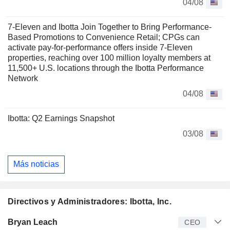
04/08
7-Eleven and Ibotta Join Together to Bring Performance-
Based Promotions to Convenience Retail; CPGs can
activate pay-for-performance offers inside 7-Eleven
properties, reaching over 100 million loyalty members at
11,500+ U.S. locations through the Ibotta Performance
Network
04/08
Ibotta: Q2 Earnings Snapshot
03/08
Más noticias
Directivos y Administradores: Ibotta, Inc.
Director
Puesto
Edad
Desde
Bryan Leach
CEO