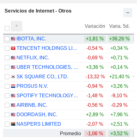
Servicios de Internet - Otros
V
Variación
Varia. 5d.
IBOTTA, INC.
+1,81 %
+36,26 %
TENCENT HOLDINGS LIMITED
-0,54 %
+0,34 %
-
NETFLIX, INC.
-0,69 %
+0,71 %
-
UBER TECHNOLOGIES, INC.
+3,36 %
+0,14 %
-
SK SQUARE CO., LTD.
-13,32 %
+21,40 %
+
PROSUS N.V.
-0,94 %
+3,26 %
-
SPOTIFY TECHNOLOGY S.A.
-1,48 %
-9,10 %
-
AIRBNB, INC.
-0,56 %
-0,29 %
+
DOORDASH, INC.
+2,89 %
+7,96 %
-
NASPERS LIMITED
-2,07 %
+2,51 %
-
Promedio
-1,06 %
+3,52 %
+