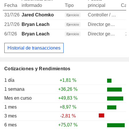
Fecha
informado
Tipo
principal
Can
31/7/26
Jared Chomko
Controller / auditor
Ejercicio
21/7/26
Bryan Leach
Director general
Ejercicio
6/7/26
Bryan Leach
Director general
2
Ejercicio
Historial de transacciones
Cotizaciones y Rendimientos
1 día
+1,81 %
1 semana
+36,26 %
Mes en curso
+49,83 %
1 mes
+8,97 %
3 mes
-2,81 %
6 mes
+75,07 %