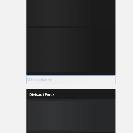
Más rankings
Divisas / Forex