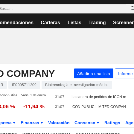
omendaciones
Carteras
Listas
Trading
Screener
ED COMPANY
Añadir a una lista
Informe
LR
IE0005711209
Biotecnología e investigación médica
ación 5 días
Varia. 1 de enero.
31/07
La cartera de pedidos de ICON respalda el objetivo de crecimiento orgánico de un dígito medio para 2027, según RBC Capital Markets
3,06 %
-11,94 %
31/07
ICON PUBLIC LIMITED COMPANY : recomendación de compra de Truist Securities
presa
Finanzas
Valoración
Consenso
Ratings
Age