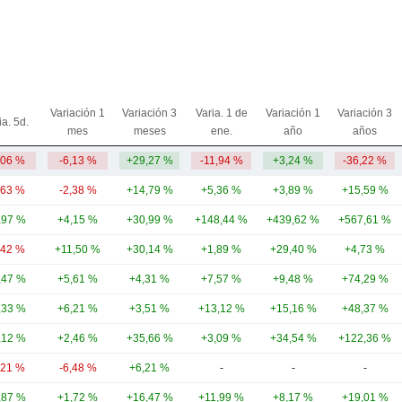
Variación 1
Variación 3
Varia. 1 de
Variación 1
Variación 3
ia. 5d.
mes
meses
ene.
año
años
,06 %
-6,13 %
+29,27 %
-11,94 %
+3,24 %
-36,22 %
,63 %
-2,38 %
+14,79 %
+5,36 %
+3,89 %
+15,59 %
,97 %
+4,15 %
+30,99 %
+148,44 %
+439,62 %
+567,61 %
,42 %
+11,50 %
+30,14 %
+1,89 %
+29,40 %
+4,73 %
,47 %
+5,61 %
+4,31 %
+7,57 %
+9,48 %
+74,29 %
,33 %
+6,21 %
+3,51 %
+13,12 %
+15,16 %
+48,37 %
,12 %
+2,46 %
+35,66 %
+3,09 %
+34,54 %
+122,36 %
,21 %
-6,48 %
+6,21 %
-
-
-
,87 %
+1,72 %
+16,47 %
+11,99 %
+8,17 %
+19,01 %