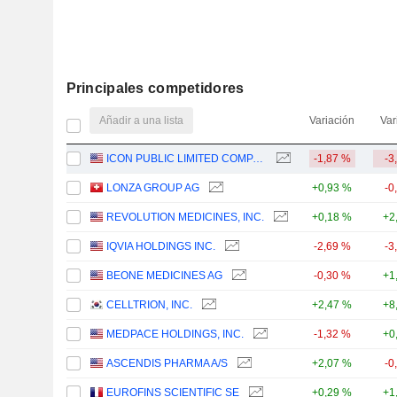
Principales competidores
Añadir a una lista
Variación
Var
ICON PUBLIC LIMITED COMPANY
-1,87 %
-3
LONZA GROUP AG
+0,93 %
-0
REVOLUTION MEDICINES, INC.
+0,18 %
+2
IQVIA HOLDINGS INC.
-2,69 %
-3
BEONE MEDICINES AG
-0,30 %
+1
CELLTRION, INC.
+2,47 %
+8
MEDPACE HOLDINGS, INC.
-1,32 %
+0
ASCENDIS PHARMA A/S
+2,07 %
-0
EUROFINS SCIENTIFIC SE
+0,29 %
+1