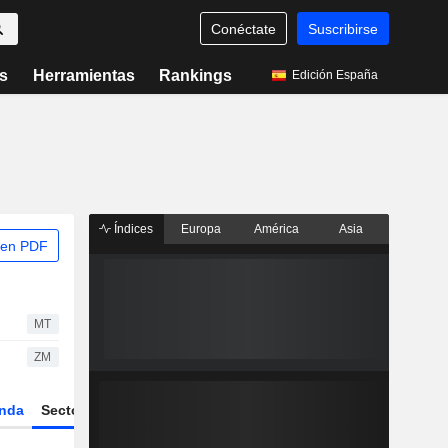
Conéctate
Suscribirse
s
Herramientas
Rankings
Edición España
Índices
Europa
América
Asia
 en PDF
MT
ZM
nda
Sector
Derivados
ETFs