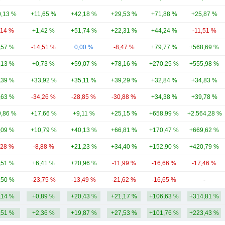
,13 %
+11,65 %
+42,18 %
+29,53 %
+71,88 %
+25,87 %
,14 %
+1,42 %
+51,74 %
+22,31 %
+44,24 %
-11,51 %
,57 %
-14,51 %
0,00 %
-8,47 %
+79,77 %
+568,69 %
,13 %
+0,73 %
+59,07 %
+78,16 %
+270,25 %
+555,98 %
,39 %
+33,92 %
+35,11 %
+39,29 %
+32,84 %
+34,83 %
,63 %
-34,26 %
-28,85 %
-30,88 %
+34,38 %
+39,78 %
,86 %
+17,66 %
+9,11 %
+25,15 %
+658,99 %
+2.564,28 %
,09 %
+10,79 %
+40,13 %
+66,81 %
+170,47 %
+669,62 %
,28 %
-8,88 %
+21,23 %
+34,40 %
+152,90 %
+420,79 %
,51 %
+6,41 %
+20,96 %
-11,99 %
-16,66 %
-17,46 %
,50 %
-23,75 %
-13,49 %
-21,62 %
-16,65 %
-
,14 %
+0,89 %
+20,43 %
+21,17 %
+106,63 %
+314,81 %
,51 %
+2,36 %
+19,87 %
+27,53 %
+101,76 %
+223,43 %