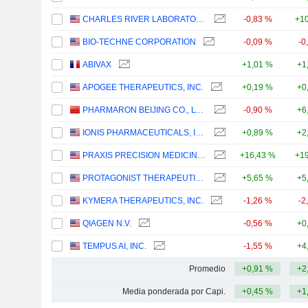
CHARLES RIVER LABORATORIES INTERNATIONAL, INC.
-0,83 %
+10
BIO-TECHNE CORPORATION
-0,09 %
-0
ABIVAX
+1,01 %
+1
APOGEE THERAPEUTICS, INC.
+0,19 %
+0
PHARMARON BEIJING CO., LTD.
-0,90 %
+6
IONIS PHARMACEUTICALS, INC.
+0,89 %
+2
PRAXIS PRECISION MEDICINES, INC.
+16,43 %
+19
PROTAGONIST THERAPEUTICS, INC.
+5,65 %
+5
KYMERA THERAPEUTICS, INC.
-1,26 %
-2
QIAGEN N.V.
-0,56 %
+0
TEMPUS AI, INC.
-1,55 %
+4
Promedio
+0,91 %
+2
Media ponderada por Capi.
+0,45 %
+1