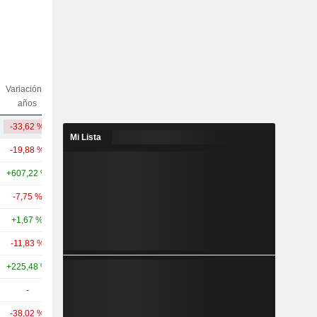
Variación 5
Variación
Capi.($)
años
10 años
-33,62 %
+112,92 %
12,62 mil M
Mi Lista
-19,88 %
+205,61 %
48,57 mil M
+607,22 %
-
41,95 mil M
-7,75 %
+199,98 %
38,85 mil M
+1,67 %
+1.131,42 %
37,24 mil M
-11,83 %
+167,34 %
30,67 mil M
+225,48 %
-
16,41 mil M
-
-
16,1 mil M
-38,02 %
+83,82 %
13,97 mil M