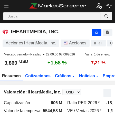
IHEARTMEDIA, INC.
3,860
$
+1,58 %
IHEARTMEDIA, INC.
Acciones iHeartMedia, Inc.
Acciones
IHRT
US
Mercado cerrado -
Nasdaq
22:00:00 07/08/2026
Varia. 1 de enero.
USD
+1,58 %
3,860
-7,21 %
Resumen
Cotizaciones
Gráficos
Noticias
Empr
Valoración: iHeartMedia, Inc.
Capitalización
606 M
Ratio PER 2026 *
-18,
Valor de la empresa
5544,58 M
VE / Ventas 2026 *
1,3