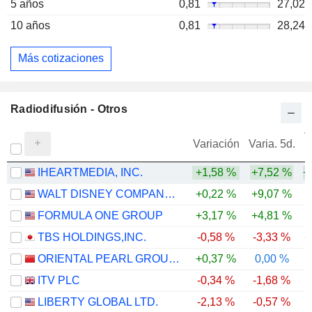
5 años
0,81
27,02
10 años
0,81
28,24
Más cotizaciones
Radiodifusión - Otros
V
Variación
Varia. 5d.
IHEARTMEDIA, INC.
+1,58 %
+7,52 %
+
WALT DISNEY COMPANY (THE)
+0,22 %
+9,07 %
FORMULA ONE GROUP
+3,17 %
+4,81 %
TBS HOLDINGS,INC.
-0,58 %
-3,33 %
+
ORIENTAL PEARL GROUP CO.,LTD.
+0,37 %
0,00 %
ITV PLC
-0,34 %
-1,68 %
-
LIBERTY GLOBAL LTD.
-2,13 %
-0,57 %