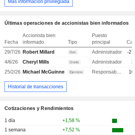
Más información privilegiada
Últimas operaciones de accionistas bien informados
Accionista bien
Puesto
Fecha
informado
Tipo
principal
Can
29/7/26
Robert Millard
Administrador
-27
Don
4/6/26
Cheryl Mills
Administrador
3
Gratis
25/2/26
Michael McGuinness
Responsable de relaciones con inversores
10
Ejercicio
Historial de transacciones
Cotizaciones y Rendimientos
1 día
+1,58 %
1 semana
+7,52 %