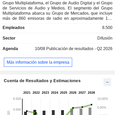
Grupo Multiplataforma, el Grupo de Audio Digital y el Grupo
de Servicios de Audio y Medios. El segmento del Grupo
Multiplataforma abarca su Grupo de Mercados, que incluye
más de 860 emisoras de radio en aproximadamente 160
mercados; su negocio de Eventos, que abarca tanto eventos
Empleados
8.500
en directo como virtuales; su suite SmartAudio de productos
de segmentación de datos y atribución; Premiere Networks,
Sector
Difusión
que incluye el negocio de sindicación de Premiere
Networks y Total Traffic and Weather Network; Black
Agenda
10/08
Publicación de resultados - Q2 2026
Information Network (BIN) y su Organización Nacional de
Ventas. El segmento del Grupo de Audio Digital incluye
todos los negocios digitales de la empresa, entre los que se
Más información sobre la empresa
encuentran el podcasting, el servicio digital iHeartRadio,
sus empresas de tecnología de publicidad digital, sus sitios
web, boletines informativos y servicios y programas
digitales, así como su presencia en las redes sociales de
Cuenta de Resultados y Estimaciones
audio. El segmento del Grupo de Servicios de Audio y
Medios incluye Katz Media Group y RCS Sound Software.