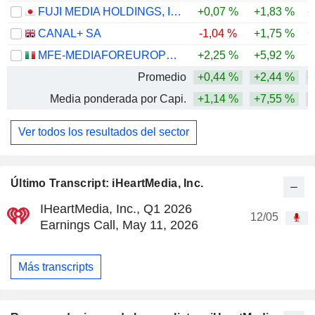
FUJI MEDIA HOLDINGS, INC.
+0,07 %
+1,83 %
+
CANAL+ SA
-1,04 %
+1,75 %
+
MFE-MEDIAFOREUROPE N.V.
+2,25 %
+5,92 %
Promedio
+0,44 %
+2,44 %
+
Media ponderada por Capi.
+1,14 %
+7,55 %
Ver todos los resultados del sector
Último Transcript: iHeartMedia, Inc.
IHeartMedia, Inc., Q1 2026
12/05
Earnings Call, May 11, 2026
Más transcripts