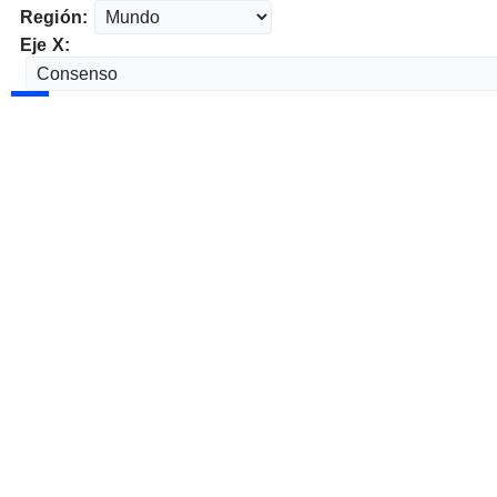
Región:
Eje X: