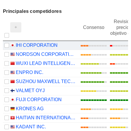
Principales competidores
Revisió
Consenso
precio
objetivo 
IHI CORPORATION
NORDSON CORPORATION
WUXI LEAD INTELLIGENT EQUIPMENT CO.,LTD.
ENPRO INC.
SUZHOU MAXWELL TECHNOLOGIES CO., LTD.
VALMET OYJ
FUJI CORPORATION
KRONES AG
HAITIAN INTERNATIONAL HOLDINGS LIMITED
KADANT INC.