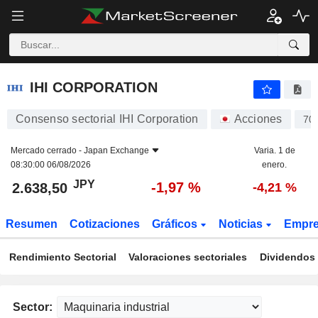
IHI CORPORATION
2.638,50
¥
-1,97 %
IHI CORPORATION
Consenso sectorial IHI Corporation
Acciones
70
Mercado cerrado -
Japan Exchange
Varia. 1 de
08:30:00 06/08/2026
enero.
JPY
-1,97 %
2.638,50
-4,21 %
Resumen
Cotizaciones
Gráficos
Noticias
Empr
Rendimiento Sectorial
Valoraciones sectoriales
Dividendos 
Sector: