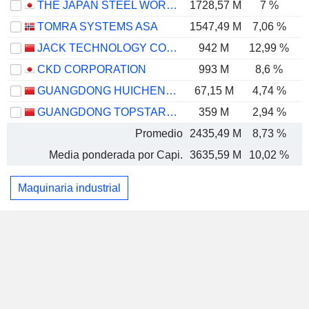
THE JAPAN STEEL WORKS, LTD.
1728,57 M
7 %
TOMRA SYSTEMS ASA
1547,49 M
7,06 %
JACK TECHNOLOGY CO.,LTD
942 M
12,99 %
CKD CORPORATION
993 M
8,6 %
GUANGDONG HUICHENG VACUUM TECHNOLOGY CO., LTD.
67,15 M
4,74 %
GUANGDONG TOPSTAR TECHNOLOGY CO., LTD.
359 M
2,94 %
Promedio
2435,49 M
8,73 %
Media ponderada por Capi.
3635,59 M
10,02 %
Maquinaria industrial