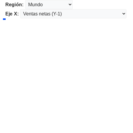
Región:
Eje X: