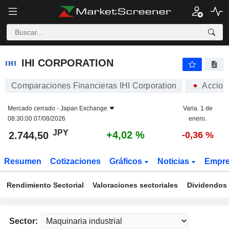
IHI CORPORATION
2.744,50
¥
+4,02 %
IHI CORPORATION
Comparaciones Financieras IHI Corporation
Accion
Mercado cerrado -
Japan Exchange
Varia. 1 de
08:30:00 07/08/2026
enero.
JPY
+4,02 %
2.744,50
-0,36 %
Resumen
Cotizaciones
Gráficos
Noticias
Empr
Rendimiento Sectorial
Valoraciones sectoriales
Dividendos 
Sector: