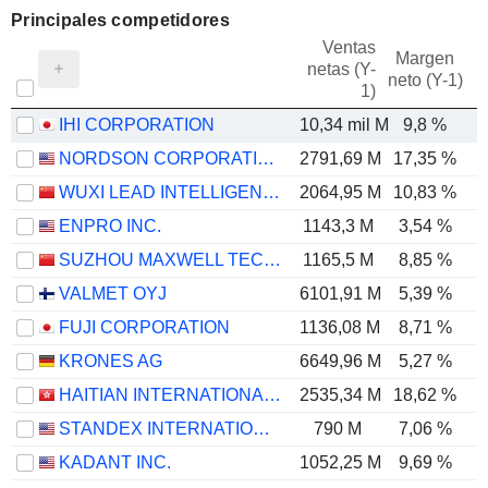
Principales competidores
Ventas
Margen
netas (Y-
E
neto (Y-1)
1)
IHI CORPORATION
10,34 mil M
9,8 %
NORDSON CORPORATION
2791,69 M
17,35 %
WUXI LEAD INTELLIGENT EQUIPMENT CO.,LTD.
2064,95 M
10,83 %
ENPRO INC.
1143,3 M
3,54 %
SUZHOU MAXWELL TECHNOLOGIES CO., LTD.
1165,5 M
8,85 %
VALMET OYJ
6101,91 M
5,39 %
FUJI CORPORATION
1136,08 M
8,71 %
KRONES AG
6649,96 M
5,27 %
HAITIAN INTERNATIONAL HOLDINGS LIMITED
2535,34 M
18,62 %
STANDEX INTERNATIONAL CORPORATION
790 M
7,06 %
KADANT INC.
1052,25 M
9,69 %