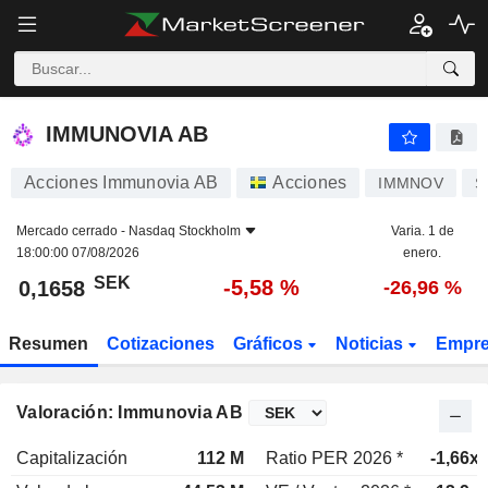
IMMUNOVIA AB
0,1658
kr
-5,58 %
IMMUNOVIA AB
Acciones Immunovia AB
Acciones
IMMNOV
S
Mercado cerrado -
Nasdaq Stockholm
Varia. 1 de
18:00:00 07/08/2026
enero.
SEK
-5,58 %
0,1658
-26,96 %
Resumen
Cotizaciones
Gráficos
Noticias
Empr
Valoración: Immunovia AB
Capitalización
112 M
Ratio PER 2026 *
-1,66x