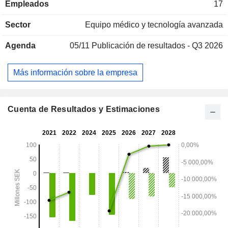
Empleados
17
bioinformática para identificar un conjunto de biomarcadores
relevantes que indiquen una determinada enfermedad. De
Sector
Equipo médico y tecnología avanzada
este modo, se forma una firma de biomarcadores de
enfermedad. Immunovia Dx Laboratories, con sedes en
Agenda
05/11
Publicación de resultados - Q3 2026
EE.UU. y Suecia, ofrece servicios de pruebas de laboratorio
en dos laboratorios de referencia acreditados.
Más información sobre la empresa
Cuenta de Resultados y Estimaciones