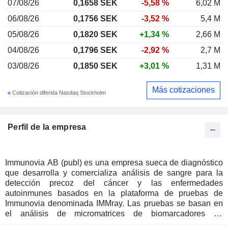
07/08/26
0,1658 SEK
-5,58 %
6,02 M
06/08/26
0,1756 SEK
-3,52 %
5,4 M
05/08/26
0,1820 SEK
+1,34 %
2,66 M
04/08/26
0,1796 SEK
-2,92 %
2,7 M
03/08/26
0,1850 SEK
+3,01 %
1,31 M
Más cotizaciones
Cotización diferida Nasdaq Stockholm
Perfil de la empresa
Immunovia AB (publ) es una empresa sueca de diagnóstico
que desarrolla y comercializa análisis de sangre para la
detección precoz del cáncer y las enfermedades
autoinmunes basados en la plataforma de pruebas de
Immunovia denominada IMMray. Las pruebas se basan en
el análisis de micromatrices de biomarcadores de
anticuerpos que utilizan el aprendizaje automático y la