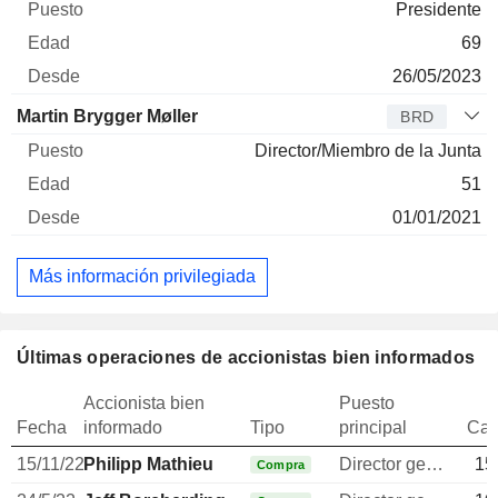
Presidente
69
26/05/2023
Martin Brygger Møller
BRD
Director/Miembro de la Junta
51
01/01/2021
Más información privilegiada
Últimas operaciones de accionistas bien informados
Accionista bien
Puesto
Fecha
informado
Tipo
principal
Can
15/11/22
Philipp Mathieu
Director general
15
Compra