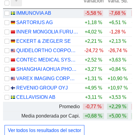
Variación
Varia. 5d.
IMMUNOVIA AB
-5,58 %
-7,68 %
-
SARTORIUS AG
+1,18 %
+6,51 %
+
INNER MONGOLIA FURUI MEDICAL SCIENCE CO., LTD.
+4,02 %
-1,28 %
ECKERT & ZIEGLER SE
+2,21 %
+2,13 %
-
QUIDELORTHO CORPORATION
-24,72 %
-26,74 %
-
CONTEC MEDICAL SYSTEMS CO.,LTD
+2,52 %
+3,63 %
-
SHANGHAI AOHUA PHOTOELECTRICITY ENDOSCOPE CO., LTD.
+3,27 %
+0,84 %
-
VAREX IMAGING CORPORATION
+1,31 %
+10,90 %
+
REVENIO GROUP OYJ
+4,95 %
+10,97 %
-
CELLAVISION AB
+3,11 %
+3,53 %
Promedio
-0,77 %
+2,29 %
-
Media ponderada por Capi.
+0,68 %
+5,00 %
+
Ver todos los resultados del sector