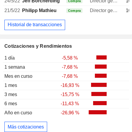
24/5/22
Jeff Borcherding
Director general
10
Compra
21/5/22
Philipp Mathieu
Director general
10
Compra
Historial de transacciones
Cotizaciones y Rendimientos
1 día
-5,58 %
1 semana
-7,68 %
Mes en curso
-7,68 %
1 mes
-16,93 %
3 mes
-15,75 %
6 mes
-11,43 %
Año en curso
-26,96 %
Más cotizaciones