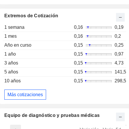
Extremos de Cotización
1 semana
0,16
0,19
1 mes
0,16
0,2
Año en curso
0,15
0,25
1 año
0,15
0,97
3 años
0,15
4,73
5 años
0,15
141,5
10 años
0,15
298,5
Más cotizaciones
Equipo de diagnóstico y pruebas médicas
V