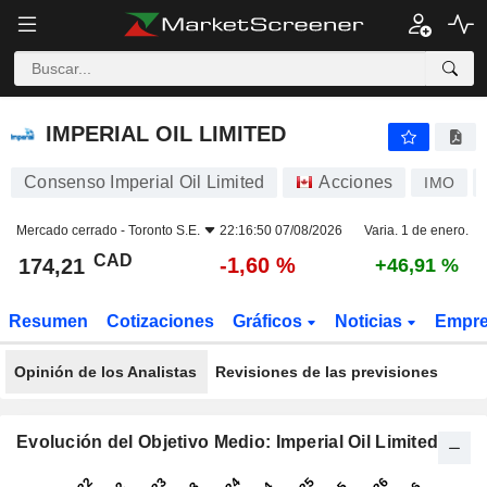
IMPERIAL OIL LIMITED
174,21
$
-1,60 %
IMPERIAL OIL LIMITED
Consenso Imperial Oil Limited
Acciones
IMO
Mercado cerrado -
Toronto S.E.
22:16:50 07/08/2026
Varia. 1 de enero.
CAD
-1,60 %
174,21
+46,91 %
Resumen
Cotizaciones
Gráficos
Noticias
Empr
Opinión de los Analistas
Revisiones de las previsiones
Evolución del Objetivo Medio: Imperial Oil Limited