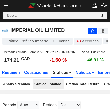
IMPERIAL OIL LIMITED
174,21
$
-1,60 %
IMPERIAL OIL LIMITED
Gráfico Estático Imperial Oil Limited
Acciones
I
Mercado cerrado -
Toronto S.E.
22:16:50 07/08/2026
Varia. 1 de enero.
CAD
-1,60 %
174,21
+46,91 %
Resumen
Cotizaciones
Gráficos
Noticias
Empr
Análisis técnico
Gráfico Estático
Gráfico Total Return
Grá
Periodo
Período