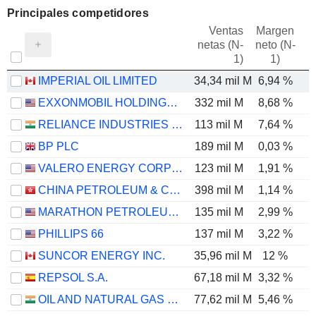
Principales competidores
Ventas
Margen
netas (N-
neto (N-
E
1)
1)
IMPERIAL OIL LIMITED
34,34 mil M
6,94 %
EXXONMOBIL HOLDINGS CORPORATION
332 mil M
8,68 %
RELIANCE INDUSTRIES LTD
113 mil M
7,64 %
BP PLC
189 mil M
0,03 %
VALERO ENERGY CORPORATION
123 mil M
1,91 %
CHINA PETROLEUM & CHEMICAL CORPORATION
398 mil M
1,14 %
MARATHON PETROLEUM CORPORATION
135 mil M
2,99 %
PHILLIPS 66
137 mil M
3,22 %
SUNCOR ENERGY INC.
35,96 mil M
12 %
REPSOL S.A.
67,18 mil M
3,32 %
OIL AND NATURAL GAS CORPORATION LIMITED
77,62 mil M
5,46 %