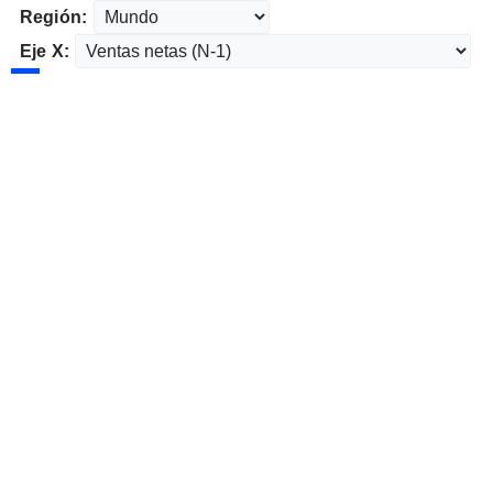
Región:
Eje X: