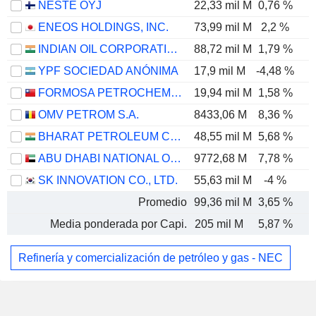
NESTE OYJ
22,33 mil M
0,76 %
ENEOS HOLDINGS, INC.
73,99 mil M
2,2 %
INDIAN OIL CORPORATION LIMITED
88,72 mil M
1,79 %
YPF SOCIEDAD ANÓNIMA
17,9 mil M
-4,48 %
FORMOSA PETROCHEMICAL CORPORATION
19,94 mil M
1,58 %
OMV PETROM S.A.
8433,06 M
8,36 %
BHARAT PETROLEUM CORPORATION LIMITED
48,55 mil M
5,68 %
ABU DHABI NATIONAL OIL COMPANY FOR DISTRIBUTION
9772,68 M
7,78 %
SK INNOVATION CO., LTD.
55,63 mil M
-4 %
Promedio
99,36 mil M
3,65 %
Media ponderada por Capi.
205 mil M
5,87 %
Refinería y comercialización de petróleo y gas - NEC