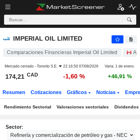
IMPERIAL OIL LIMITED
174,21
$
-1,60 %
IMPERIAL OIL LIMITED
Comparaciones Financieras Imperial Oil Limited
Ac
Mercado cerrado -
Toronto S.E.
22:16:50 07/08/2026
Varia. 1 de enero.
CAD
-1,60 %
174,21
+46,91 %
Resumen
Cotizaciones
Gráficos
Noticias
Empr
Rendimiento Sectorial
Valoraciones sectoriales
Dividendos 
Sector: