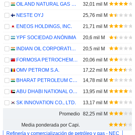
OIL AND NATURAL GAS CORPORATION LIMITED
32,01 mil M
NESTE OYJ
25,76 mil M
ENEOS HOLDINGS, INC.
21,71 mil M
YPF SOCIEDAD ANÓNIMA
20,6 mil M
INDIAN OIL CORPORATION LIMITED
20,5 mil M
FORMOSA PETROCHEMICAL CORPORATION
20,06 mil M
OMV PETROM S.A.
17,22 mil M
BHARAT PETROLEUM CORPORATION LIMITED
14,78 mil M
ABU DHABI NATIONAL OIL COMPANY FOR DISTRIBUTION
13,95 mil M
SK INNOVATION CO., LTD.
13,17 mil M
Promedio
82,25 mil M
Media ponderada por Capi.
Refinería y comercialización de petróleo y gas - NEC