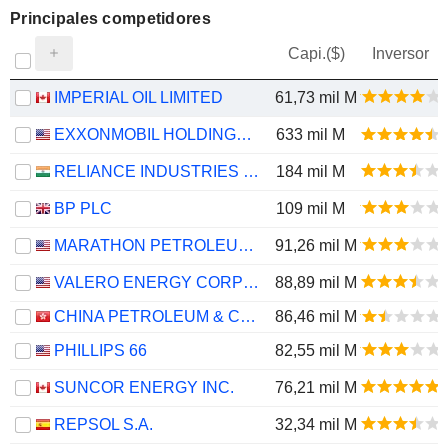
Principales competidores
Capi.($)
Inversor
IMPERIAL OIL LIMITED
61,73 mil M
EXXONMOBIL HOLDINGS CORPORATION
633 mil M
RELIANCE INDUSTRIES LTD
184 mil M
BP PLC
109 mil M
MARATHON PETROLEUM CORPORATION
91,26 mil M
VALERO ENERGY CORPORATION
88,89 mil M
CHINA PETROLEUM & CHEMICAL CORPORATION
86,46 mil M
PHILLIPS 66
82,55 mil M
SUNCOR ENERGY INC.
76,21 mil M
REPSOL S.A.
32,34 mil M