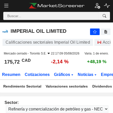
IMPERIAL OIL LIMITED
175,72
$
-2,14 %
IMPERIAL OIL LIMITED
Calificaciones sectoriales Imperial Oil Limited
Acci
Mercado cerrado -
Toronto S.E.
22:17:09 05/08/2026
Varia. 1 de enero.
CAD
-2,14 %
175,72
+48,19 %
Resumen
Cotizaciones
Gráficos
Noticias
Empr
Rendimiento Sectorial
Valoraciones sectoriales
Dividendos 
Sector: