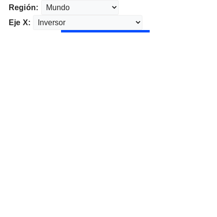
Región:
Eje X: