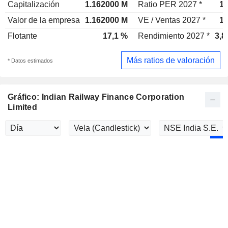
Capitalización
1.162000 M
Ratio PER 2027 *
12
Valor de la empresa
1.162000 M
VE / Ventas 2027 *
12
Flotante
17,1 %
Rendimiento 2027 *
3,8
Más ratios de valoración
* Datos estimados
Gráfico: Indian Railway Finance Corporation
Limited