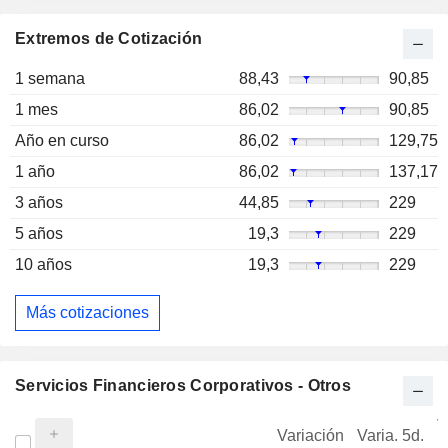
Extremos de Cotización
1 semana
88,43
90,85
1 mes
86,02
90,85
Año en curso
86,02
129,75
1 año
86,02
137,17
3 años
44,85
229
5 años
19,3
229
10 años
19,3
229
Más cotizaciones
Servicios Financieros Corporativos - Otros
V
Variación
Varia. 5d.