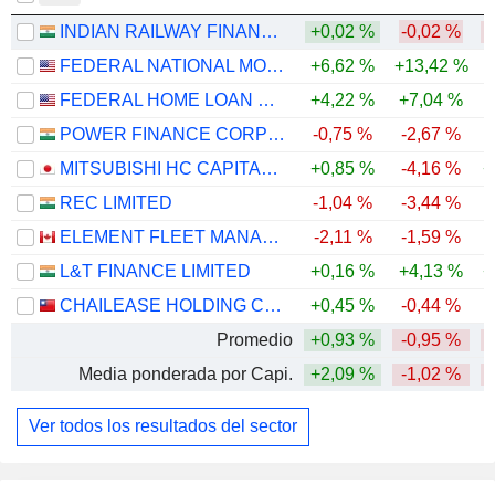
INDIAN RAILWAY FINANCE CORPORATION LIMITED
+0,02 %
-0,02 %
-
FEDERAL NATIONAL MORTGAGE ASSOCIATION
+6,62 %
+13,42 %
-
FEDERAL HOME LOAN MORTGAGE CORPORATION
+4,22 %
+7,04 %
-
POWER FINANCE CORPORATION LIMITED
-0,75 %
-2,67 %
MITSUBISHI HC CAPITAL INC.
+0,85 %
-4,16 %
+
REC LIMITED
-1,04 %
-3,44 %
ELEMENT FLEET MANAGEMENT CORP.
-2,11 %
-1,59 %
-
L&T FINANCE LIMITED
+0,16 %
+4,13 %
+
CHAILEASE HOLDING COMPANY LIMITED
+0,45 %
-0,44 %
Promedio
+0,93 %
-0,95 %
Media ponderada por Capi.
+2,09 %
-1,02 %
Ver todos los resultados del sector