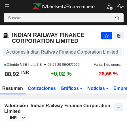
INDIAN RAILWAY FINANCE CORPORATION LIMITED
88,92
₹
+0,02 %
INDIAN RAILWAY FINANCE
CORPORATION LIMITED
Acciones Indian Railway Finance Corporation Limited
Diferido
NSE India S.E.
07:52:29 06/08/2026
Varia. 1 de enero.
INR
+0,02 %
88,92
-28,66 %
Resumen
Cotizaciones
Gráficos
Noticias
Empr
Valoración: Indian Railway Finance Corporation
Limited