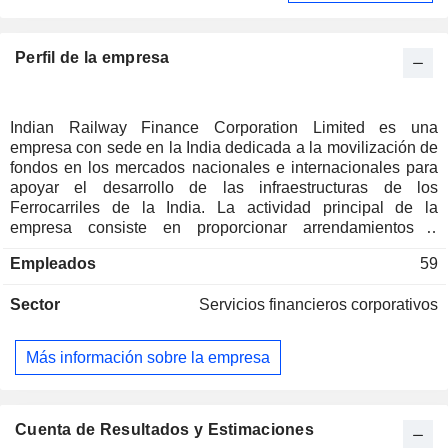
Perfil de la empresa
Indian Railway Finance Corporation Limited es una
empresa con sede en la India dedicada a la movilización de
fondos en los mercados nacionales e internacionales para
apoyar el desarrollo de las infraestructuras de los
Ferrocarriles de la India. La actividad principal de la
empresa consiste en proporcionar arrendamientos y
financiación al sector ferroviario de la India. Su actividad
Empleados
59
consiste en el arrendamiento de activos de material rodante
y de infraestructura ferroviaria, así como en la concesión de
Sector
Servicios financieros corporativos
préstamos a otras entidades dependientes del Ministerio de
Ferrocarriles (MoR). La duración habitual del arrendamiento
de activos de material rodante es de 30 años, con un
Más información sobre la empresa
componente principal de 15 años y un componente
secundario de 15 años. Durante el periodo de
arrendamiento principal, el principal y los intereses se
recuperan como parte del arrendamiento. Durante el periodo
Cuenta de Resultados y Estimaciones
de arrendamiento secundario de 15 años, se percibe un