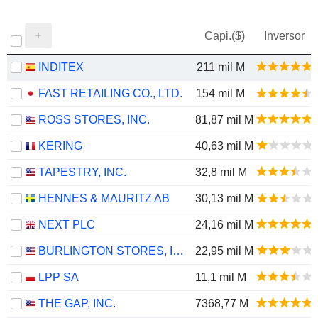
Capi.($)
Inversor
INDITEX
211 mil M
FAST RETAILING CO., LTD.
154 mil M
ROSS STORES, INC.
81,87 mil M
KERING
40,63 mil M
TAPESTRY, INC.
32,8 mil M
HENNES & MAURITZ AB
30,13 mil M
NEXT PLC
24,16 mil M
BURLINGTON STORES, INC.
22,95 mil M
LPP SA
11,1 mil M
THE GAP, INC.
7368,77 M