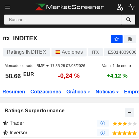
INDITEX
58,66
€
-0,24 %
INDITEX
Ratings INDITEX
Acciones
ITX
ES014839600
Mercado cerrado -
BME
17:35:29 07/08/2026
Varia. 1 de enero.
EUR
-0,24 %
58,66
+4,12 %
Resumen
Cotizaciones
Gráficos
Noticias
Empr
Ratings Surperformance
Trader
Inversor