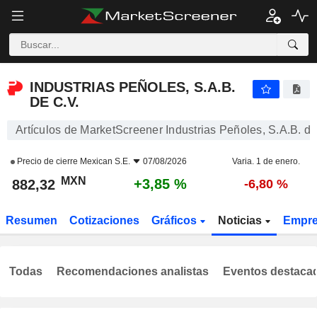
INDUSTRIAS PEÑOLES, S.A.B. DE C.V.
882,32
$
+3,85 %
INDUSTRIAS PEÑOLES, S.A.B.
DE C.V.
Artículos de MarketScreener Industrias Peñoles, S.A.B. de
Precio de cierre
Mexican S.E.
07/08/2026
Varia. 1 de enero.
MXN
+3,85 %
882,32
-6,80 %
Resumen
Cotizaciones
Gráficos
Noticias
Empr
Todas
Recomendaciones analistas
Eventos destaca