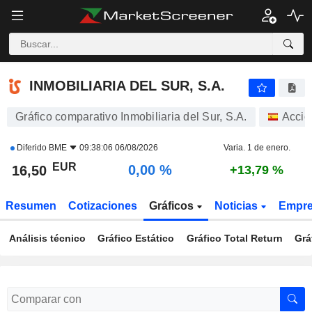
INMOBILIARIA DEL SUR, S.A.
16,50
€
0,00 %
INMOBILIARIA DEL SUR, S.A.
Gráfico comparativo Inmobiliaria del Sur, S.A.
Accio
Diferido
BME
09:38:06 06/08/2026
Varia. 1 de enero.
EUR
0,00 %
16,50
+13,79 %
Resumen
Cotizaciones
Gráficos
Noticias
Empr
Análisis técnico
Gráfico Estático
Gráfico Total Return
Grá