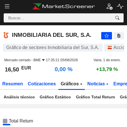
INMOBILIARIA DEL SUR, S.A.
16,50
€
0,00 %
INMOBILIARIA DEL SUR, S.A.
Gráfico de sectores Inmobiliaria del Sur, S.A.
Accio
Mercado cerrado -
BME
17:35:21 05/08/2026
Varia. 1 de enero.
EUR
0,00 %
16,50
+13,79 %
Resumen
Cotizaciones
Gráficos
Noticias
Empr
Análisis técnico
Gráfico Estático
Gráfico Total Return
Grá
Total Return