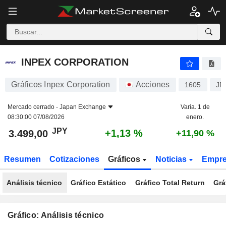
INPEX CORPORATION
3.499,00
¥
+1,13 %
INPEX CORPORATION
Gráficos Inpex Corporation
Acciones
1605
JP
Mercado cerrado -
Japan Exchange
Varia. 1 de
08:30:00 07/08/2026
enero.
JPY
+1,13 %
3.499,00
+11,90 %
Resumen
Cotizaciones
Gráficos
Noticias
Empr
Análisis técnico
Gráfico Estático
Gráfico Total Return
Grá
Gráfico: Análisis técnico