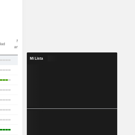
N.º de
idad
analistas
Mi Lista
4
23
48
25
42
16
42
12