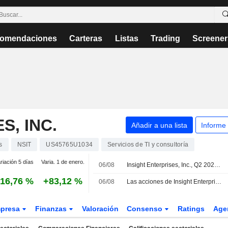
omendaciones
Carteras
Listas
Trading
Screener
S, INC.
Añadir a una lista
Informe
s
NSIT
US45765U1034
Servicios de TI y consultoría
riación 5 días
Varia. 1 de enero.
06/08
Insight Enterprises, Inc., Q2 2026 Earnings Call, Aug 06, 2026
16,76 %
+83,12 %
06/08
Las acciones de Insight Enterprises suben tras mejorar sus ingresos y el beneficio ajustado del segundo trimestre
presa
Finanzas
Valoración
Consenso
Ratings
Age