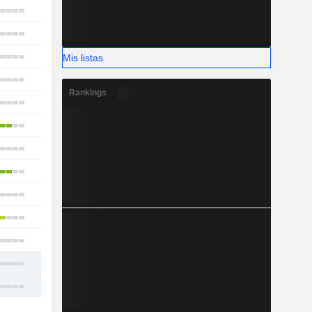
40
13
15
Mis listas
21
Rankings
5
42
25
10
11
17
40
24
27