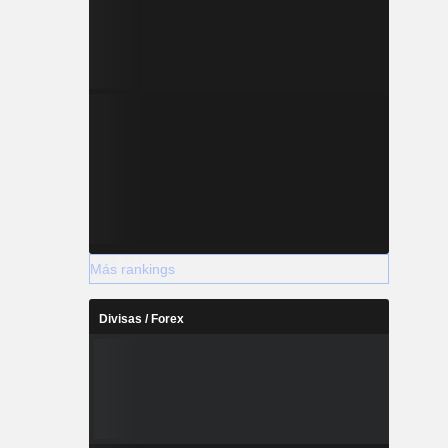
Más rankings
Divisas / Forex