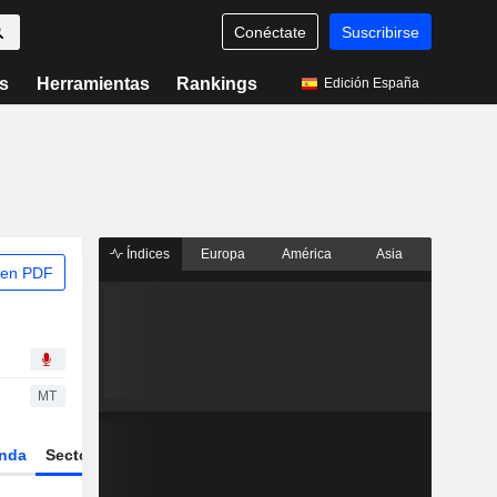
Conéctate
Suscribirse
s
Herramientas
Rankings
Edición España
Índices
Europa
América
Asia
 en PDF
MT
nda
Sector
Derivados
ETFs