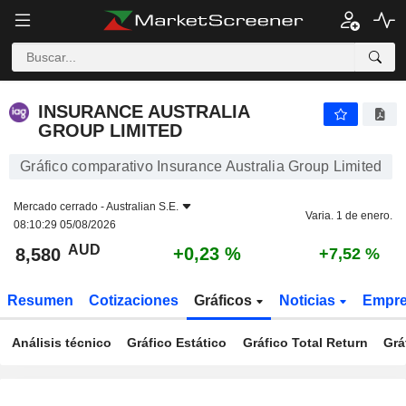
INSURANCE AUSTRALIA GROUP LIMITED
8,580
$
+0,23 %
INSURANCE AUSTRALIA
GROUP LIMITED
Gráfico comparativo Insurance Australia Group Limited
Mercado cerrado -
Australian S.E.
Varia. 1 de enero.
08:10:29 05/08/2026
AUD
+0,23 %
8,580
+7,52 %
Resumen
Cotizaciones
Gráficos
Noticias
Empr
Análisis técnico
Gráfico Estático
Gráfico Total Return
Grá