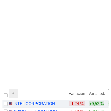
1973
+59,18 %
1972
-3,92 %
V
Variación
Varia. 5d.
INTEL CORPORATION
-1,24 %
+9,52 %
+