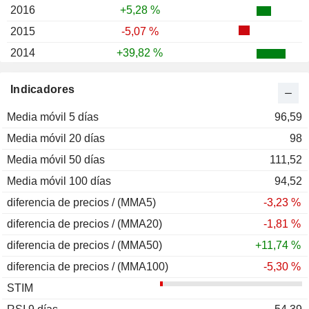
2016
+5,28 %
2015
-5,07 %
2014
+39,82 %
2013
+25,87 %
Indicadores
2012
-14,97 %
Media móvil 5 días
2011
+15,31 %
96,59
Media móvil 20 días
2010
+3,09 %
98
Media móvil 50 días
2009
+39,15 %
111,52
Media móvil 100 días
2008
-45,01 %
94,52
diferencia de precios / (MMA5)
2007
+31,65 %
-3,23 %
diferencia de precios / (MMA20)
2006
-18,87 %
-1,81 %
diferencia de precios / (MMA50)
2005
+6,71 %
+11,74 %
diferencia de precios / (MMA100)
2004
-27,02 %
-5,30 %
STIM
2003
+105,84 %