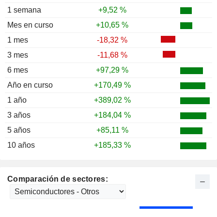
1987
+89,29 %
1 semana
+9,52 %
1986
-28,21 %
Mes en curso
+10,65 %
1985
+4,46 %
1 mes
-18,32 %
1984
-33,33 %
3 mes
-11,68 %
1983
+116,77 %
6 mes
+97,29 %
1982
+72,22 %
Año en curso
+170,49 %
1981
-44,10 %
1 año
+389,02 %
1980
+19,26 %
3 años
+184,04 %
1979
+36,36 %
5 años
+85,11 %
1978
+10,00 %
10 años
+185,33 %
1977
-23,73 %
1976
-18,62 %
Comparación de sectores:
1975
+222,22 %
1974
-71,15 %