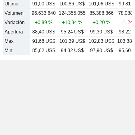
Último
91,00 US$
100,86 US$
101,06 US$
99,81 
Volumen
96.633.640
124.355.055
85.388.366
78.088.
Variación
+0,89 %
+10,84 %
+0,20 %
-1,24
Apertura
88,40 US$
95,24 US$
99,30 US$
98,22 
Max
91,68 US$
101,39 US$
102,83 US$
103,38
Min
85,62 US$
94,32 US$
97,90 US$
95,60 