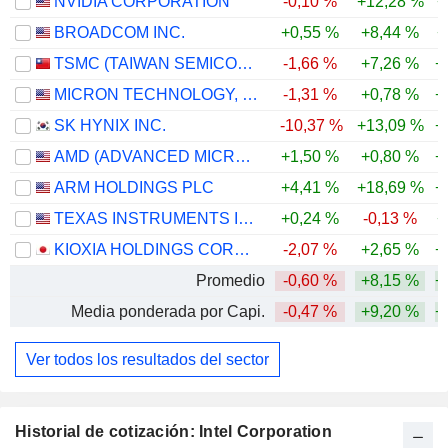
NVIDIA CORPORATION
-0,10 %
+12,28 %
+
BROADCOM INC.
+0,55 %
+8,44 %
+
TSMC (TAIWAN SEMICONDUCTOR MANUFACTURING COMPANY)
-1,66 %
+7,26 %
+
MICRON TECHNOLOGY, INC.
-1,31 %
+0,78 %
+
SK HYNIX INC.
-10,37 %
+13,09 %
+
AMD (ADVANCED MICRO DEVICES)
+1,50 %
+0,80 %
+
ARM HOLDINGS PLC
+4,41 %
+18,69 %
+
TEXAS INSTRUMENTS INCORPORATED
+0,24 %
-0,13 %
+
KIOXIA HOLDINGS CORPORATION
-2,07 %
+2,65 %
+
Promedio
-0,60 %
+8,15 %
+
Media ponderada por Capi.
-0,47 %
+9,20 %
+
Ver todos los resultados del sector
Historial de cotización: Intel Corporation