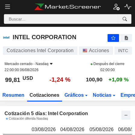
INTEL CORPORATION
99,81
$
INTEL CORPORATION
Cotizaciones Intel Corporation
Acciones
INTC
Mercado cerrado -
Nasdaq
Después del cierre
22:00:00 06/08/2026
02:00:00
USD
-1,24 %
99,81
100,90
+1,09 %
Resumen
Cotizaciones
Gráficos
Noticias
Empr
Cotización 5 días: Intel Corporation
Cotización diferida Nasdaq
03/08/2026
04/08/2026
05/08/2026
06/08/2