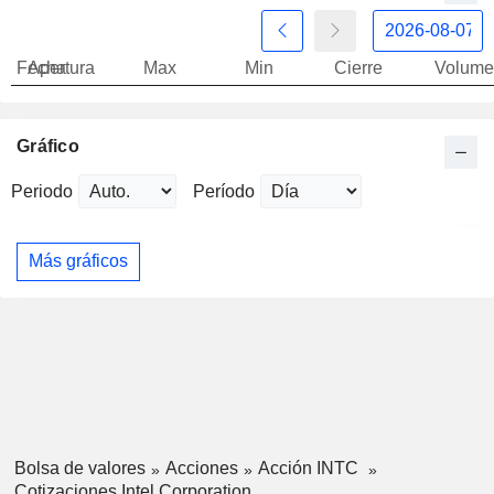
Fecha
Apertura
Max
Min
Cierre
Volume
Gráfico
Periodo
Período
Más gráficos
Bolsa de valores
Acciones
Acción INTC
Cotizaciones Intel Corporation