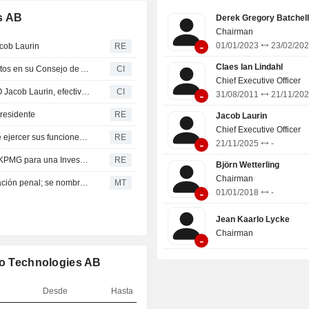
s AB
Derek Gregory Batchell
Chairman
-
01/01/2023
23/02/20
acob Laurin
RE
Claes Ian Lindahl
Intellego Technologies AB Anuncia Nuevos Nombramientos en su Consejo de Administración
CI
Chief Executive Officer
Intellego Technologies AB anuncia el despido de su CEO Jacob Laurin, efectivo el 23 de mayo de 2026
CI
-
31/08/2011
21/11/20
residente
RE
Jacob Laurin
Chief Executive Officer
El miembro de la junta Johan Möllerström se abstiene de ejercer sus funciones durante la investigación
RE
-
21/11/2025
-
Intellego Technologies Destituye a su CEO y Contrata a KPMG para una Investigación
RE
Björn Wetterling
Chairman
El CEO de Intellego Technologies renuncia tras investigación penal; se nombra un director ejecutivo interino
MT
-
01/01/2018
-
Jean Kaarlo Lycke
Chairman
-
ego Technologies AB
Desde
Hasta