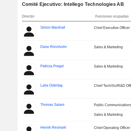
Comité Ejecutivo: Intellego Technologies AB
Director
Funciones ocupadas
Simon Marshall
Chief Executive Officer
Dane Rönnholm
Sales & Marketing
Patricia Pregel
Sales & Marketing
Laila Ostertag
Chief Tech/Sci/R&D Off
Thomas Salam
Public Communications
Sales & Marketing
Henrik Resmark
Chief Operating Officer