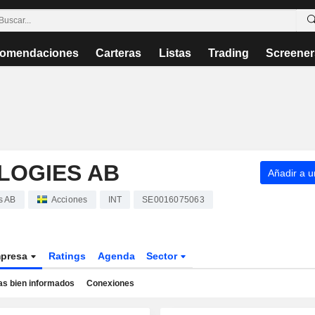
omendaciones
Carteras
Listas
Trading
Screener
LOGIES AB
Añadir a un
s AB
Acciones
INT
SE0016075063
presa
Ratings
Agenda
Sector
as bien informados
Conexiones