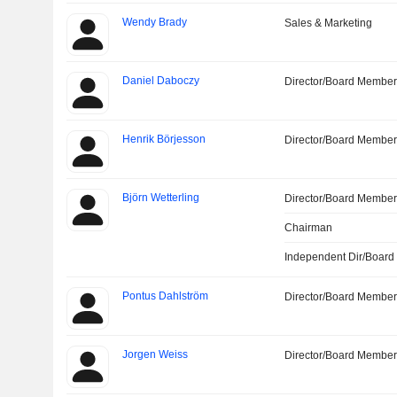
Wendy Brady
Sales & Marketing
Daniel Daboczy
Director/Board Membe
Henrik Börjesson
Director/Board Membe
Björn Wetterling
Director/Board Membe
Chairman
Independent Dir/Boar
Pontus Dahlström
Director/Board Membe
Jorgen Weiss
Director/Board Membe