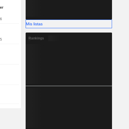
er
26
Mis listas
Rankings
25