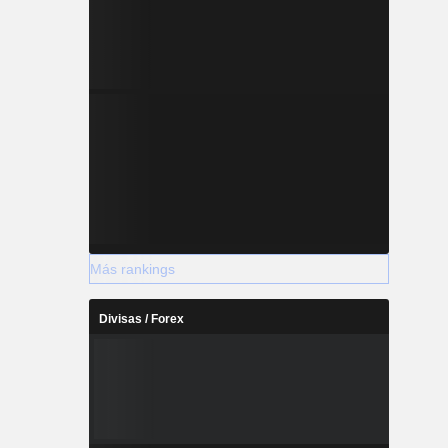
Más rankings
Divisas / Forex