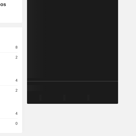
los
8
2
4
2
4
0