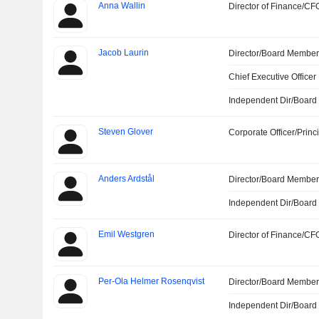
Anna Wallin
Director of Finance/CF
Jacob Laurin
Director/Board Membe
Chief Executive Officer
Independent Dir/Boar
Steven Glover
Corporate Officer/Princ
Anders Ardstål
Director/Board Membe
Independent Dir/Boar
Emil Westgren
Director of Finance/CF
Per-Ola Helmer Rosenqvist
Director/Board Membe
Independent Dir/Boar