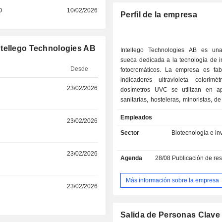
O
10/02/2026
Perfil de la empresa
ntellego Technologies AB
Intellego Technologies AB es un
sueca dedicada a la tecnología de i
Desde
fotocromáticos. La empresa es fab
indicadores ultravioleta colorimét
23/02/2026
dosímetros UVC se utilizan en ap
sanitarias, hosteleras, minoristas, de
y comerciales en todo el mundo. Co
Empleados
fotocrómica patentada que cambia d
r
23/02/2026
función de la exposición a la i
Sector
Biotecnología e in
ultravioleta o a sustancias específica
produce dosímetros en diversos 
r
23/02/2026
Agenda
28/08
Publicación de resultado
opciones personalizadas para sati
necesidades en constante evoluc
fabricantes de dispositivos ultraviol
Más información sobre la empresa
r
23/02/2026
los usuarios finales. Intellego Te
tiene su sede en Estocolmo y el desa
fabricación de sus productos en
Salida de Personas Clave
suroeste de Suecia.