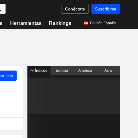
Conéctate
Suscribirse
s
Herramientas
Rankings
Edición España
Índices
Europa
América
Asia
a lista