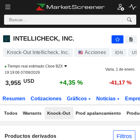
INTELLICHECK, INC.
3,955
$
+4,35 %
INTELLICHECK, INC.
Knock-Out Intellicheck, Inc.
Acciones
IDN
US4
Tiempo real estimado
Cboe BZX
Varia. 1 de enero.
19:19:06 07/08/2026
USD
+4,35 %
3,955
-41,17 %
Resumen
Cotizaciones
Gráficos
Noticias
Empr
Todos
Warrants
Knock-Out
Prod apalancamiento
Produ
Filtros
Productos derivados