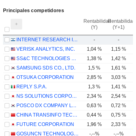
Principales competidores
Rentabilidad
Rentabilidad
(Y)
(Y+1)
INTERNET RESEARCH INSTITUTE LTD
-
-
VERISK ANALYTICS, INC.
1,04 %
1,15 %
SS&C TECHNOLOGIES HOLDINGS, INC.
1,38 %
1,42 %
SAMSUNG SDS CO., LTD.
1,5 %
1,61 %
OTSUKA CORPORATION
2,85 %
3,03 %
REPLY S.P.A.
1,3 %
1,41 %
NS SOLUTIONS CORPORATION
2,34 %
2,54 %
POSCO DX COMPANY LTD.
0,63 %
0,72 %
CHINA TRANSINFO TECHNOLOGY CO., LTD
0,44 %
0,75 %
FUTURE CORPORATION
1,96 %
2,33 %
GOSUNCN TECHNOLOGY GROUP CO., LTD.
-.--%
-.--%