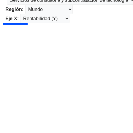
Región:
Eje X: