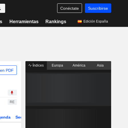
Conéctate
Suscribirse
s
Herramientas
Rankings
Edición España
Índices
Europa
América
Asia
 en PDF
RE
genda
Sector
Derivados
ETFs