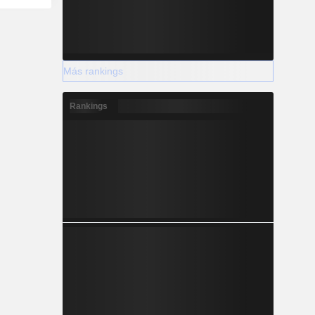
yen en más
 productos
producen y
ciones con
oductos de
Más rankings
omerciales
virtud de
Rankings
os con los
las que se
Sui, DKNY,
f, GUESS,
 y Roberto