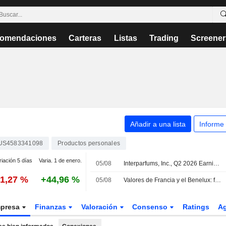
omendaciones
Carteras
Listas
Trading
Screener
.
Añadir a una lista
Informe
US4583341098
Productos personales
riación 5 días
Varia. 1 de enero.
05/08
Interparfums, Inc., Q2 2026 Earnings Call, Aug 05, 2026
-1,27 %
+44,96 %
05/08
Valores de Francia y el Benelux: factores a seguir
presa
Finanzas
Valoración
Consenso
Ratings
A