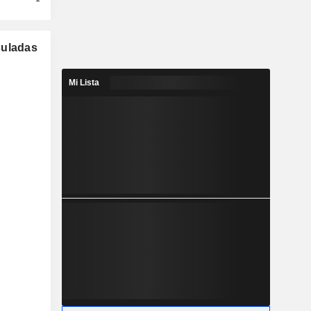
culadas
Mi Lista