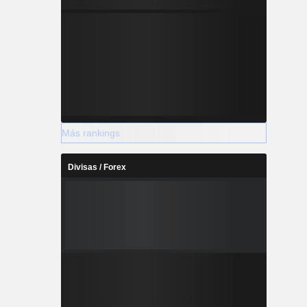
Más rankings
Divisas / Forex