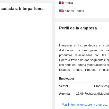
Francia
nculadas: Interparfums,
Estados Unidos
Perfil de la empresa
Interparfums, Inc. se dedica a la p
distribución de una gama de fra
productos relacionados con las f
Opera a través de dos segmentos: o
con sede en Europa y operaciones c
Estados Unidos. Produce y distr
productos de fragancias en virtud d
Empleados
de licencia con los propietarios de la
comercializa dichos productos a tr
Sector
Productos 
segmento de operaciones con sede 
Agenda
15/09
Fecha ex dividendo 
Cuenta con una cartera de marcas q
Boucheron, Coach, Jimmy Choo, Karl 
Kate Spade, Lacoste, Lanvin,
Más información sobre la empresa
Montblanc, Rochas, Goutal y Va