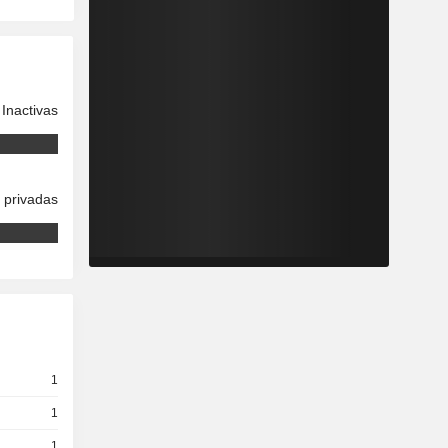
Inactivas
 privadas
1
1
1