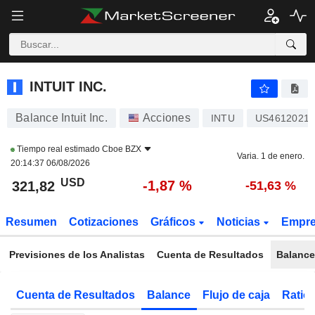
INTUIT INC.
321,82
$
-1,87 %
INTUIT INC.
Balance Intuit Inc.
Acciones
INTU
US46120210
Tiempo real estimado
Cboe BZX
Varia. 1 de enero.
20:14:37 06/08/2026
USD
-1,87 %
321,82
-51,63 %
Resumen
Cotizaciones
Gráficos
Noticias
Empr
Previsiones de los Analistas
Cuenta de Resultados
Balance
Cuenta de Resultados
Balance
Flujo de caja
Ratios