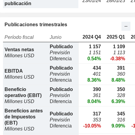
23/01/24
28/01/25
2
publicación
Publicaciones trimestrales
2024 Q4
2025 Q1
2
Período fiscal
Junio
Publicado
1 157
1 109
Ventas netas
Previsión
1 151
1 113
Millones USD
Diferencia
0.54%
-0.38%
Publicado
434
391
EBITDA
Previsión
401
360
Millones USD
Diferencia
8.36%
8.48%
Beneficio
Publicado
390
350
operativo (EBIT)
Previsión
361
328
Millones USD
Diferencia
8.04%
6.39%
Beneficios antes
Publicado
317
345
de Impuestos
Previsión
353
316
(EBT)
Diferencia
-10.05%
9.09%
-
Millones USD