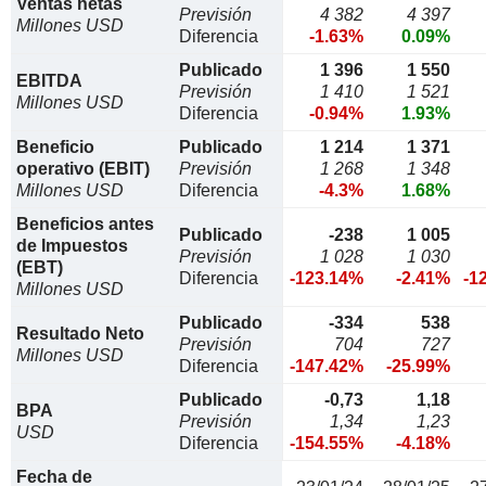
Ventas netas
Previsión
4 382
4 397
Millones USD
Diferencia
-1.63%
0.09%
Publicado
1 396
1 550
EBITDA
Previsión
1 410
1 521
Millones USD
Diferencia
-0.94%
1.93%
Beneficio
Publicado
1 214
1 371
operativo (EBIT)
Previsión
1 268
1 348
Millones USD
Diferencia
-4.3%
1.68%
Beneficios antes
Publicado
-238
1 005
de Impuestos
Previsión
1 028
1 030
(EBT)
Diferencia
-123.14%
-2.41%
-1
Millones USD
Publicado
-334
538
Resultado Neto
Previsión
704
727
Millones USD
Diferencia
-147.42%
-25.99%
Publicado
-0,73
1,18
BPA
Previsión
1,34
1,23
USD
Diferencia
-154.55%
-4.18%
Fecha de