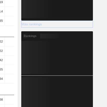
19
0,19
0,22
0,24
8,4
7,73
8,58
11,04
35
7,35
8,14
7,6
Más rankings
Rankings
22
0,95
0,93
0,79
22
0,95
0,93
0,79
42
0,57
0,64
0,62
65
49,64
44,98
48,04
34
3,91
2,6
2,04
68
12,08
8,59
17,16