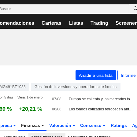
omendaciones
Carteras
Listas
Trading
Screener
Añadir a una lista
Informe
MG491BT1088
Gestión de inversiones y operadores de fondos
ión 5 días
Varia. 1 de enero.
07/08
Europa se calienta y los mercados toman nota
,69 %
+20,21 %
06/08
Los fondos cotizados retroceden ante la caída de la renta variable estadounidense a media sesión
presa
Finanzas
Valoración
Consenso
Ratings
A