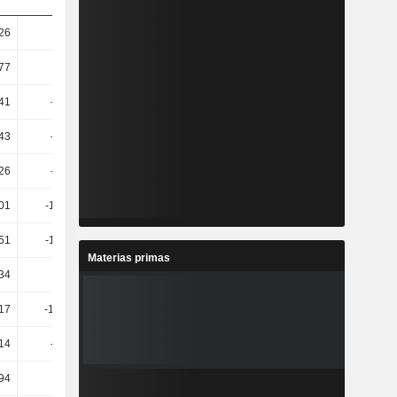
,26
-5,5
6,13
5,11
,77
-23,1
9,34
7,15
,41
-30,44
18,98
5,63
,43
-33,55
21,61
7,86
,26
-34,14
23,51
8,9
,01
-118,17
-547,32
-123,23
,51
-110,52
-899,59
-136,36
Materias primas
,34
-3,05
1,66
-7,52
,17
-149,24
-260,45
-236,31
14
-12,51
5,6
19,42
94
63,75
35,83
41,15