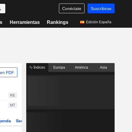
Conéctate
Suscribirse
s
Herramientas
Rankings
Edición España
Índices
Europa
América
Asia
 en PDF
RE
MT
genda
Sector
Derivados
ETFs