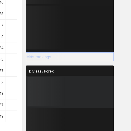
46
10,78
7,91
14,65
25
7,91
8,16
12,81
07
7,06
7,52
10,93
,4
44,99
41,99
52
34
11,85
17,8
13,63
Más rankings
5,3
15,85
22,61
16,6
67
13,52
21,42
15,58
Divisas / Forex
1,2
1,72
1,03
1,63
43
0,41
0,27
0,87
37
2,02
1,08
1,74
49
0,48
0,29
0,93