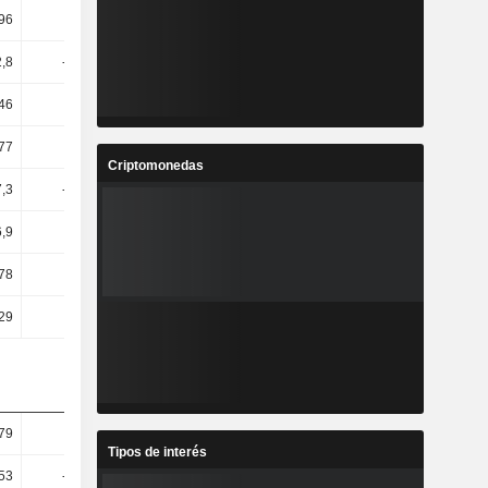
,96
-2,77
-6,65
0,32
2,8
-12,08
-10,99
-23,71
,46
-5,5
-0,36
-7,86
,77
84,98
-8,52
28,18
Criptomonedas
,3
-14,83
-57,94
22
6,9
15,7
-48,06
30,58
,78
13,05
-46,89
31,27
29
6,67
2,5
2,44
,79
-8,94
0,15
5,62
Tipos de interés
53
-20,48
-7,58
8,24