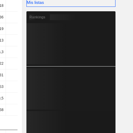
Mis listas
18
10,04
10,28
10,36
Rankings
36
17,82
19,97
20,07
19
15,49
17,75
18,22
13
14,62
17,01
17,63
,3
-2,94
12,4
-2,74
22
-1,7
12,77
-4,42
31
-5,84
8,87
-11,39
53
13,97
13,38
11,78
8,5
12,34
9,41
11,69
68
13,11
10,01
12,5