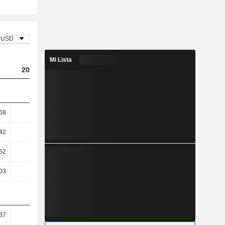
USD
Mi Lista
2023
2024
2025
68
1,78
2,31
2,6
42
2,85
3,7
4,36
52
-1,03
4,76
-1,22
03
-3,06
5,09
-7,17
37
25,53
28,03
28,57