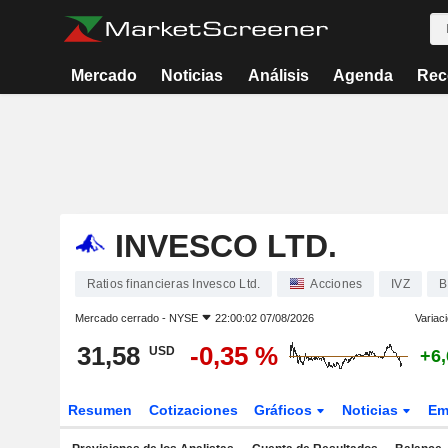
Mercado
Noticias
Análisis
Agenda
Rec
INVESCO LTD.
Ratios financieras Invesco Ltd.
Acciones
IVZ
B
Mercado cerrado -
NYSE
22:00:02 07/08/2026
Variac
31,58
-0,35 %
USD
+6
Resumen
Cotizaciones
Gráficos
Noticias
Em