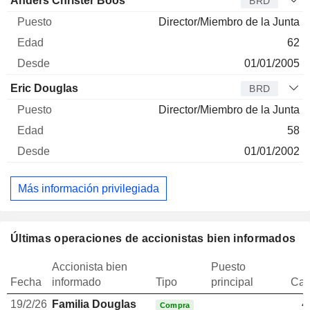
Anders Christer Böös
BRD
Director/Miembro de la Junta
62
01/01/2005
Eric Douglas
BRD
Director/Miembro de la Junta
58
01/01/2002
Más información privilegiada
Últimas operaciones de accionistas bien informados
Accionista bien
Puesto
Fecha
informado
Tipo
principal
Can
19/2/26
Familia Douglas
4
Compra