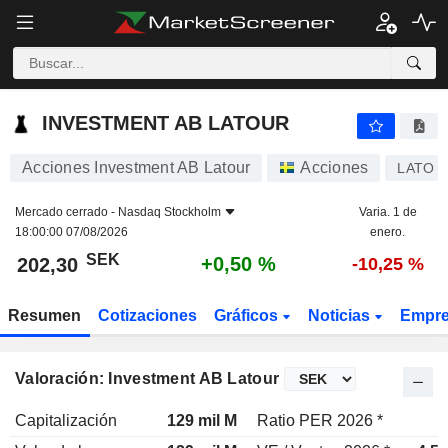
INVESTMENT AB LATOUR
202,30
kr
+0,50 %
INVESTMENT AB LATOUR
Acciones Investment AB Latour
Acciones
LATO B
Mercado cerrado -
Nasdaq Stockholm
Varia. 1 de
18:00:00 07/08/2026
enero.
SEK
+0,50 %
202,30
-10,25 %
Resumen
Cotizaciones
Gráficos
Noticias
Empr
Valoración: Investment AB Latour
Capitalización
129 mil M
Ratio PER 2026 *