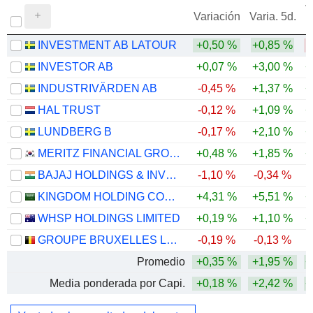
V
Variación
Varia. 5d.
INVESTMENT AB LATOUR
+0,50 %
+0,85 %
-
INVESTOR AB
+0,07 %
+3,00 %
+
INDUSTRIVÄRDEN AB
-0,45 %
+1,37 %
+
HAL TRUST
-0,12 %
+1,09 %
+
LUNDBERG B
-0,17 %
+2,10 %
+
MERITZ FINANCIAL GROUP INC.
+0,48 %
+1,85 %
+
BAJAJ HOLDINGS & INVESTMENT LIMITED
-1,10 %
-0,34 %
-
KINGDOM HOLDING COMPANY
+4,31 %
+5,51 %
+
WHSP HOLDINGS LIMITED
+0,19 %
+1,10 %
+
GROUPE BRUXELLES LAMBERT SA
-0,19 %
-0,13 %
Promedio
+0,35 %
+1,95 %
+
Media ponderada por Capi.
+0,18 %
+2,42 %
+