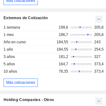
Más cotizaciones
Extremos de Cotización
1 semana
199,6
205,6
1 mes
186,7
205,6
Año en curso
184,55
243
1 año
184,55
254,5
3 años
181,2
327
5 años
164,7
373,4
10 años
78,35
373,4
Más cotizaciones
Holding Companies - Otros