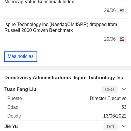
Microcap Value Benchmark Index
29/06
Ispire Technology Inc.(NasdaqCM:ISPR) dropped from
Russell 2000 Growth Benchmark
29/06
Más noticias
Directivos y Administradores: Ispire Technology Inc.
Director
Puesto
Edad
Desde
Tuan Fang Liu
CEO
Director Ejecutivo
53
13/06/2022
Jie Yu
DFI