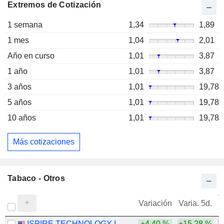
Extremos de Cotización
1 semana
1,34
1,89
1 mes
1,04
2,01
Año en curso
1,01
3,87
1 año
1,01
3,87
3 años
1,01
19,78
5 años
1,01
19,78
10 años
1,01
19,78
Más cotizaciones
Tabaco - Otros
V
Variación
Varia. 5d.
ISPIRE TECHNOLOGY INC.
+4,40 %
+15,28 %
-