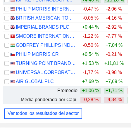
PHILIP MORRIS INTERNATIONAL, INC.
-0,47 %
-2,06 %
+
BRITISH AMERICAN TOBACCO P.L.C.
-0,05 %
-4,16 %
IMPERIAL BRANDS PLC
+0,44 %
-2,92 %
SMOORE INTERNATIONAL HOLDINGS LIMITED
-1,22 %
-7,77 %
-
GODFREY PHILLIPS INDIA LIMITED
-0,50 %
+7,04 %
-
PHILIP MORRIS CR
+0,54 %
-0,21 %
TURNING POINT BRANDS, INC.
+1,53 %
+11,81 %
UNIVERSAL CORPORATION
-1,77 %
-3,98 %
AIR GLOBAL PLC
+7,69 %
+7,69 %
-
Promedio
+1,06 %
+1,71 %
-
Media ponderada por Capi.
-0,28 %
-4,34 %
Ver todos los resultados del sector