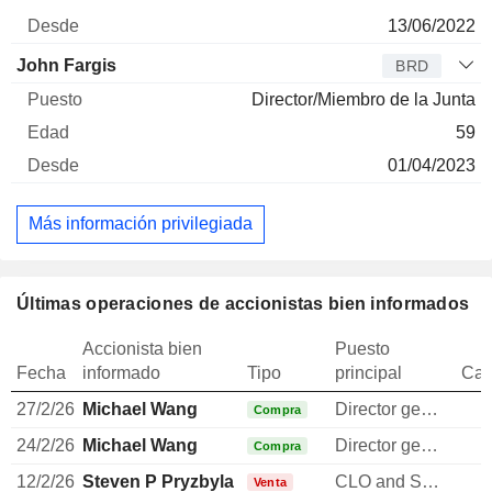
13/06/2022
John Fargis
BRD
Director/Miembro de la Junta
59
01/04/2023
Más información privilegiada
Últimas operaciones de accionistas bien informados
Accionista bien
Puesto
Fecha
informado
Tipo
principal
Can
27/2/26
Michael Wang
Director general
Compra
24/2/26
Michael Wang
Director general
Compra
12/2/26
Steven P Pryzbyla
CLO and Secretary
Venta