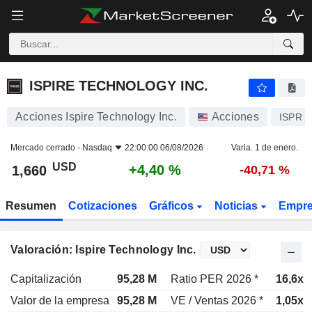
ISPIRE TECHNOLOGY INC.
1,660
$
+4,40 %
ISPIRE TECHNOLOGY INC.
Acciones Ispire Technology Inc.
Acciones
ISPR
Mercado cerrado -
Nasdaq
22:00:00 06/08/2026
Varia. 1 de enero.
USD
+4,40 %
1,660
-40,71 %
Resumen
Cotizaciones
Gráficos
Noticias
Empr
Valoración: Ispire Technology Inc.
Capitalización
95,28 M
Ratio PER 2026 *
16,6x
Valor de la empresa
95,28 M
VE / Ventas 2026 *
1,05x