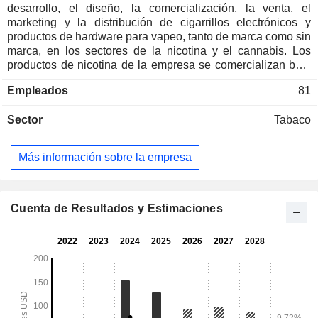
desarrollo, el diseño, la comercialización, la venta, el
marketing y la distribución de cigarrillos electrónicos y
productos de hardware para vapeo, tanto de marca como sin
marca, en los sectores de la nicotina y el cannabis. Los
productos de nicotina de la empresa se comercializan bajo
la marca Aspire, principalmente a través de una red de
Empleados
81
distribución global. Vende su hardware de vapeo de
cannabis en Estados Unidos, Canadá, Sudáfrica y
Sector
Tabaco
Alemania. Sus productos de cannabis se comercializan bajo
la marca Ispire, principalmente en régimen de fabricante de
diseño original (ODM) para otras empresas de
Más información sobre la empresa
vaporizadores de cannabis, incluyendo operadores que
operan en varios estados y en un solo estado, propietarios
de marcas y coenvasadores. Su cartera de productos
incluye productos de cigarrillos electrónicos y productos de
Cuenta de Resultados y Estimaciones
cannabis. Los dispositivos de sistema abierto de la empresa
se comercializan bajo marcas como Nautilus y Zestquest, y
los productos de sistema cerrado se comercializan bajo
marcas con licencia, entre las que se incluyen BRKFST y
Hidden Hills Club.